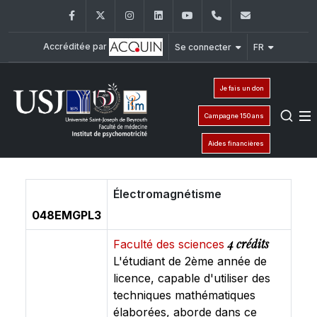
Facebook
Twitter
Instagram
LinkedIn
YouTube
+961 (1) 421 617
fm.ipm@usj
Accréditée par
Se connecter
FR
Je fais un don
Campagne 150 ans
Aides financières
Électromagnétisme
048EMGPL3
4 crédits
Faculté des sciences
L'étudiant de 2ème année de
licence, capable d'utiliser des
techniques mathématiques
élaborées, aborde dans ce