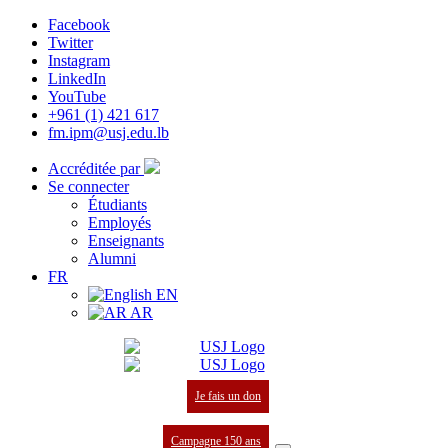
Facebook
Twitter
Instagram
LinkedIn
YouTube
+961 (1) 421 617
fm.ipm@usj.edu.lb
Accréditée par
Se connecter
Étudiants
Employés
Enseignants
Alumni
FR
EN
AR
Je fais un don
Campagne 150 ans