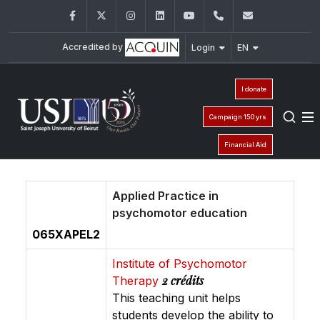
Facebook
Twitter
Instagram
LinkedIn
YouTube
+961 (1) 421 617
fm.ipm@usj
Accredited by
Login
EN
I donate
Campaign 150 yrs
Financial Aid
Applied Practice in
psychomotor education
065XAPEL2
Institute of Psychomotor
2 crédits
Therapy
This teaching unit helps
students develop the ability to