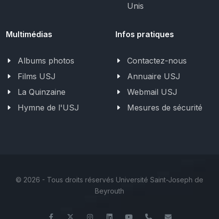
Unis
Multimédias
Infos pratiques
Albums photos
Contactez-nous
Films USJ
Annuaire USJ
La Quinzaine
Webmail USJ
Hymne de l'USJ
Mesures de sécurité
©
2026 - Tous droits réservés Université Saint-Joseph de
Beyrouth
Facebook
Twitter
Instagram
LinkedIn
YouTube
+961 (1) 421 617
fm.ipm@usj