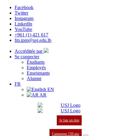
Facebook
Twitter
Instagram
LinkedIn
YouTube
+961 (1) 421 617
fm.ipm@usj.edu.lb
Accréditée par
Se connecter
Étudiants
Employés
Enseignants
Alumni
FR
EN
AR
Je fais un don
Campagne 150 ans