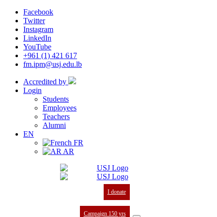
Facebook
Twitter
Instagram
LinkedIn
YouTube
+961 (1) 421 617
fm.ipm@usj.edu.lb
Accredited by
Login
Students
Employees
Teachers
Alumni
EN
FR
AR
I donate
Campaign 150 yrs