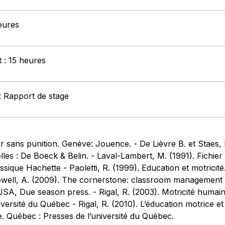
eures
t : 15 heures
: Rapport de stage
r sans punition. Genève: Jouence. - De Lièvre B. et Staes,
elles : De Boeck & Belin. - Laval-Lambert, M. (1991). Fichier
ssique Hachette - Paoletti, R. (1999). Education et motricité
owell, A. (2009). The cornerstone: classroom management t
. USA, Due season press. - Rigal, R. (2003). Motricité hum
versité du Québec - Rigal, R. (2010). L’éducation motrice e
e. Québec : Presses de l’université du Québec.