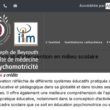
Accréditée par
dIn
YouTube
+961 (1) 421 617
fm.ipm@usj.edu.lb
L'Institut
Institutions rattachées
F
on et d'intervention en milieu scolaire
2 crédits
té
tion réfléchie de différents systèmes éducatifs pratiqués au 
ducative et pédagogique dans sa globalité et dans toutes se
res. Il offre également une meilleure compréhension de l'ap
a pratique éducative, notamment dans la conception d’activité
cadre scolaire que ce soit en éducation psychomotrice ou 