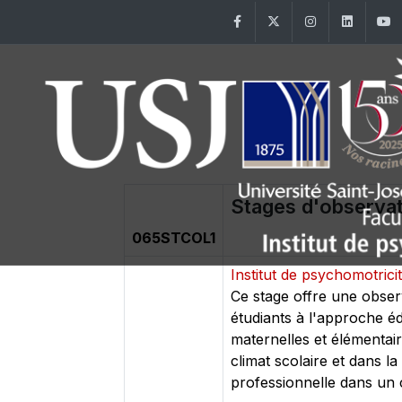
Facebook
Twitter
Instagram
Linke
Stages d'observati
065STCOL1
Institut de psychomotrici
Ce stage offre une observa
étudiants à l'approche é
maternelles et élémentai
climat scolaire et dans l
professionnelle dans un 