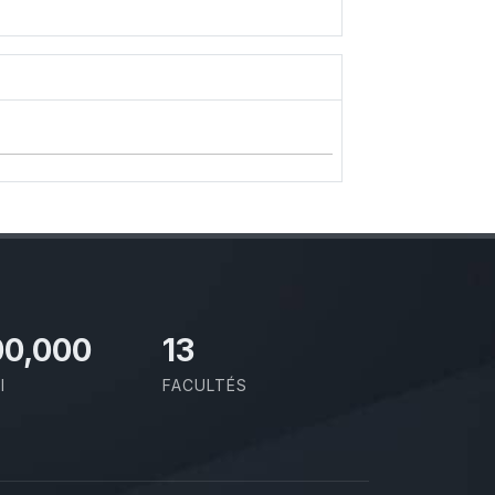
00,000
13
I
FACULTÉS