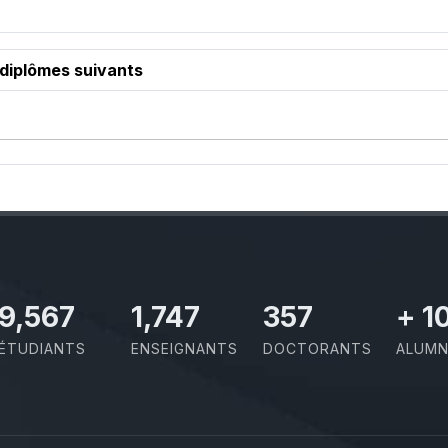
 diplômes suivants
11,110
2,029
414
+
1
ÉTUDIANTS
ENSEIGNANTS
DOCTORANTS
ALUMN