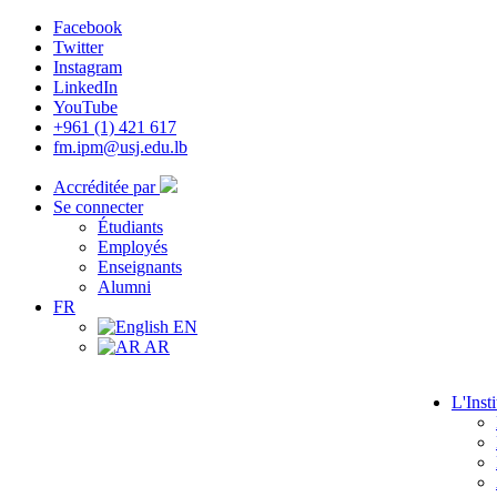
Facebook
Twitter
Instagram
LinkedIn
YouTube
+961 (1) 421 617
fm.ipm@usj.edu.lb
Accréditée par
Se connecter
Étudiants
Employés
Enseignants
Alumni
FR
EN
AR
L'Insti