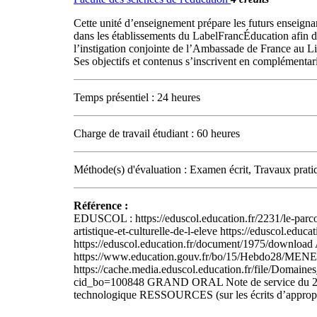
Cette unité d’enseignement prépare les futurs enseigna
dans les établissements du LabelFrancÉducation afin d
l’instigation conjointe de l’Ambassade de France au Li
Ses objectifs et contenus s’inscrivent en complémentar
Temps présentiel : 24 heures
Charge de travail étudiant : 60 heures
Méthode(s) d'évaluation : Examen écrit, Travaux prati
Référence :
EDUSCOL : https://eduscol.education.fr/2231/le-parcou
artistique-et-culturelle-de-l-eleve https://eduscol.edu
https://eduscol.education.fr/document/1975/download Arr
https://www.education.gouv.fr/bo/15/Hebdo28/MENE151
https://cache.media.eduscol.education.fr/file/Dom
cid_bo=100848 GRAND ORAL Note de service du 27 juill
technologique RESSOURCES (sur les écrits d’appropria