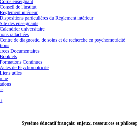
Corps enseignant
Conseil de l'institut
Règlement intérieur
Dispositions particulières du Règlement intérieur
Site des enseignants
Calendrier universitaire
utions rattachées
Centre de diagnostic, de soins et de recherche en psychomotricité
tions
urces Documentaires
Booklets
Formations Continues
Actes de Psychomotricité
Liens utiles
rche
ations
ns
ct
Système éducatif français: enjeux, ressources et philoso