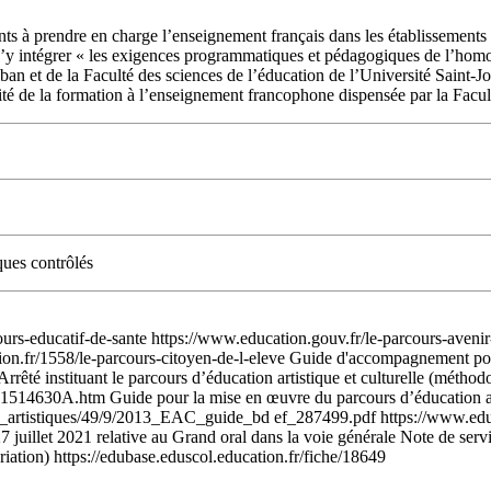
nts à prendre en charge l’enseignement français dans les établissements
’y intégrer « les exigences programmatiques et pédagogiques de l’homo
ban et de la Faculté des sciences de l’éducation de l’Université Saint-J
ité de la formation à l’enseignement francophone dispensée par la Facul
ques contrôlés
rs-educatif-de-sante https://www.education.gouv.fr/le-parcours-avenir-
cation.fr/1558/le-parcours-citoyen-de-l-eleve Guide d'accompagnement pou
êté instituant le parcours d’éducation artistique et culturelle (méthodo
4630A.htm Guide pour la mise en œuvre du parcours d’éducation artis
aines_artistiques/49/9/2013_EAC_guide_bd ef_287499.pdf https://ww
et 2021 relative au Grand oral dans la voie générale Note de service 
tion) https://edubase.eduscol.education.fr/fiche/18649