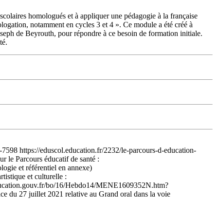
 scolaires homologués et à appliquer une pédagogie à la française
logation, notamment en cycles 3 et 4 ». Ce module a été créé à
oseph de Beyrouth, pour répondre à ce besoin de formation initiale.
té.
7598 https://eduscol.education.fr/2232/le-parcours-d-education-
r le Parcours éducatif de santé :
logie et référentiel en annexe)
tique et culturelle :
w.education.gouv.fr/bo/16/Hebdo14/MENE1609352N.htm?
du 27 juillet 2021 relative au Grand oral dans la voie