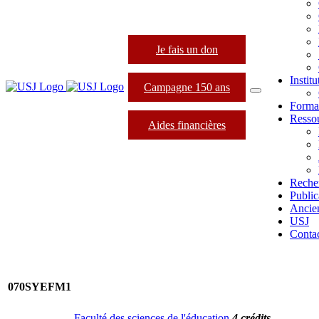
Je fais un don
Instit
Campagne 150 ans
Forma
Resso
Aides financières
Reche
Public
Ancie
USJ
Conta
070SYEFM1
Faculté des sciences de l'éducation
4 crédits