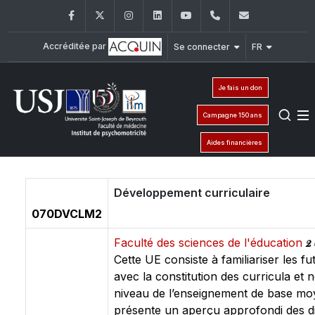
Facebook
Twitter
Instagram
LinkedIn
YouTube
+961 (1) 421 617
fm.ipm@usj
Accréditée par
Se connecter
FR
Je fais un don
Campagne 150 ans
Aides financières
Développement curriculaire
070DVCLM2
2 
Faculté des sciences de l'éducation
Cette UE consiste à familiariser les f
avec la constitution des curricula e
niveau de l’enseignement de base moy
présente un aperçu approfondi des d