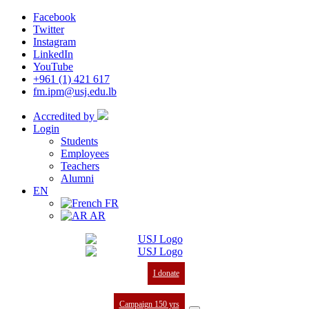
Facebook
Twitter
Instagram
LinkedIn
YouTube
+961 (1) 421 617
fm.ipm@usj.edu.lb
Accredited by
Login
Students
Employees
Teachers
Alumni
EN
FR
AR
I donate
Campaign 150 yrs