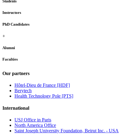
Students
Instructors
PhD Candidates
+
Alumni
Faculties
Our partners
Hôtel-Dieu de France [HDF]
Berytech
Health Technology Pole [PTS]
International
USJ Office in Paris
North America Office
Saint Joseph University Foundation, Beirut Inc. - USA