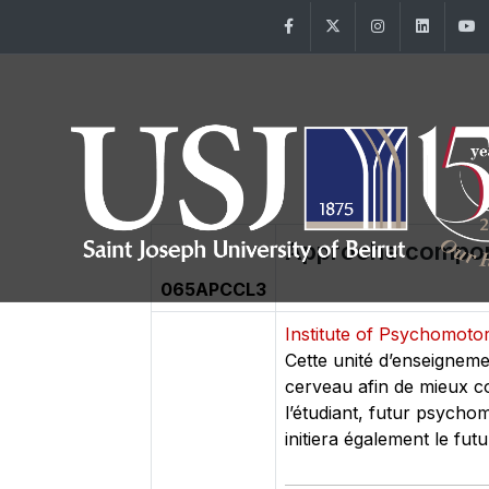
Facebook
Twitter
Instagram
Linke
Approche comport
065APCCL3
Institute of Psychomot
Cette unité d’enseigneme
cerveau afin de mieux co
l’étudiant, futur psychom
initiera également le fut