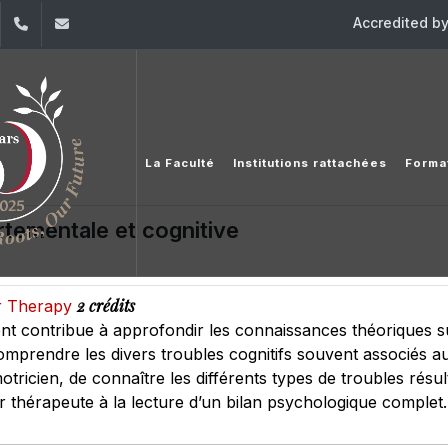
Accredited b
dIn
YouTube
+961 (1) 421 617
fm.ipm@usj.edu.lb
La Faculté
Institutions rattachées
Forma
ementale et cognitive
2 crédits
or Therapy
nt contribue à approfondir les connaissances théoriques s
mprendre les divers troubles cognitifs souvent associés au
otricien, de connaître les différents types de troubles résul
ur thérapeute à la lecture d’un bilan psychologique complet.