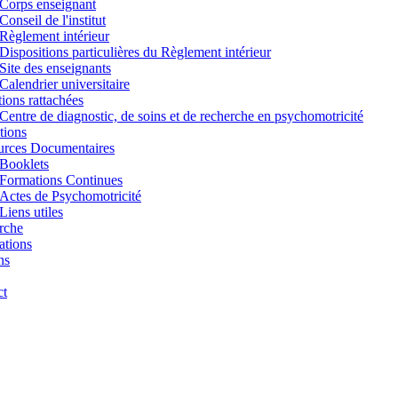
Corps enseignant
Conseil de l'institut
Règlement intérieur
Dispositions particulières du Règlement intérieur
Site des enseignants
Calendrier universitaire
utions rattachées
Centre de diagnostic, de soins et de recherche en psychomotricité
tions
urces Documentaires
Booklets
Formations Continues
Actes de Psychomotricité
Liens utiles
rche
ations
ns
ct