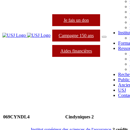
Je fais un don
Instit
Campagne 150 ans
Forma
Resso
Aides financières
Reche
Public
Ancie
USJ
Conta
069CYNDL4
Cindyniques 2
Institut supérieur des sciences de l'assurance
2 crédits