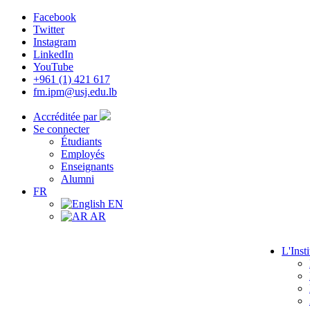
Facebook
Twitter
Instagram
LinkedIn
YouTube
+961 (1) 421 617
fm.ipm@usj.edu.lb
Accréditée par
Se connecter
Étudiants
Employés
Enseignants
Alumni
FR
EN
AR
L'Insti