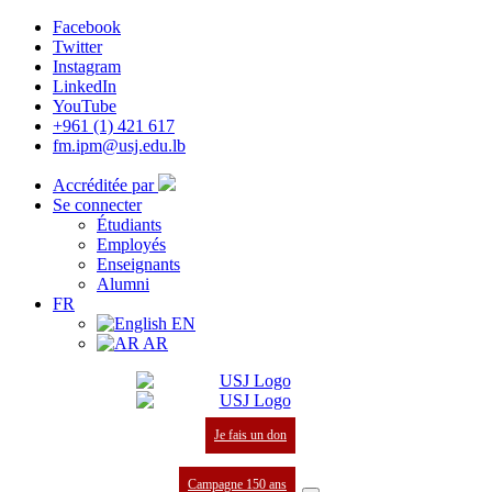
Facebook
Twitter
Instagram
LinkedIn
YouTube
+961 (1) 421 617
fm.ipm@usj.edu.lb
Accréditée par
Se connecter
Étudiants
Employés
Enseignants
Alumni
FR
EN
AR
Je fais un don
Campagne 150 ans