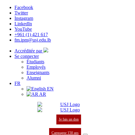
Facebook
Twitter
Instagram
LinkedIn
YouTube
+961 (1) 421 617
fm.ipm@usj.edu.lb
Accréditée par
Se connecter
Étudiants
Employés
Enseignants
Alumni
FR
EN
AR
Je fais un don
Campagne 150 ans