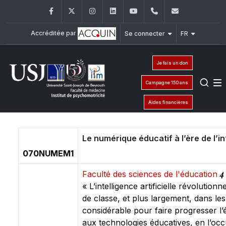
Facebook
Twitter
Instagram
LinkedIn
YouTube
+961 (1) 421 617
fm.ipm@usj
Accréditée par
Se connecter
FR
Je fais un don
Campagne 150 ans
Aides financières
Le numérique éducatif à l’ère de l’int
070NUMEM1
4
Faculté des sciences de l'éducation
« L’intelligence artificielle révolutionn
de classe, et plus largement, dans les
considérable pour faire progresser l’
aux technologies éducatives, en l’occur