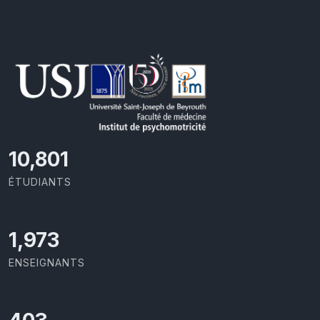
11,727
ÉTUDIANTS
2,142
ENSEIGNANTS