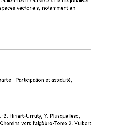
elle-ci est inversible et la diagonaliser
 espaces vectoriels, notamment en
iel, Participation et assiduité,
B. Hiriart-Urruty, Y. Plusquellesc,
s, Chemins vers l’algèbre-Tome 2, Vuibert