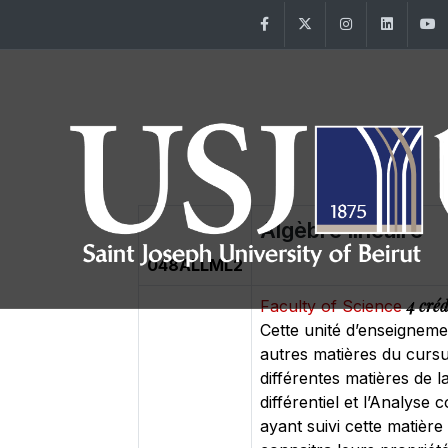
Facebook
Twitter
Instagram
Linke
Algèbre linéaire
048ALLML2
4 créd
Faculty of Science
Cette unité d’enseignem
autres matières du cursu
différentes matières de l
différentiel et l’Analys
ayant suivi cette matière