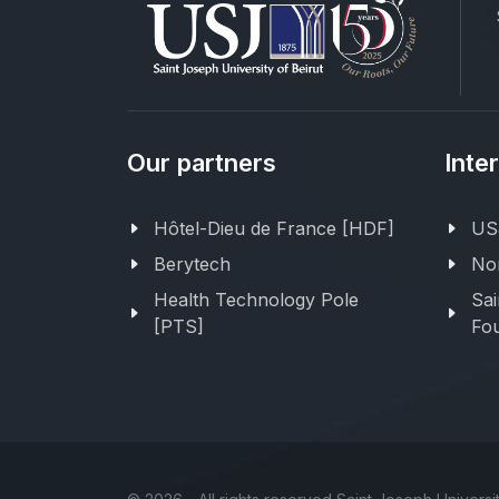
Our partners
Inte
Hôtel-Dieu de France [HDF]
USJ
Berytech
Nor
Health Technology Pole
Sai
[PTS]
Fou