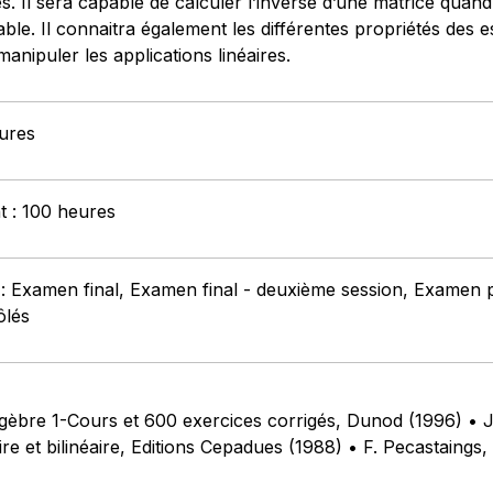
s. Il sera capable de calculer l’inverse d’une matrice quand c
sable. Il connaitra également les différentes propriétés des
manipuler les applications linéaires.
eures
t : 100 heures
: Examen final, Examen final - deuxième session, Examen part
ôlés
èbre 1-Cours et 600 exercices corrigés, Dunod (1996) • J.-
ire et bilinéaire, Editions Cepadues (1988) • F. Pecastaing