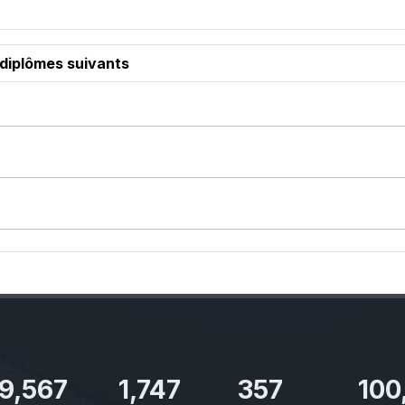
 diplômes suivants
11,110
2,029
414
100