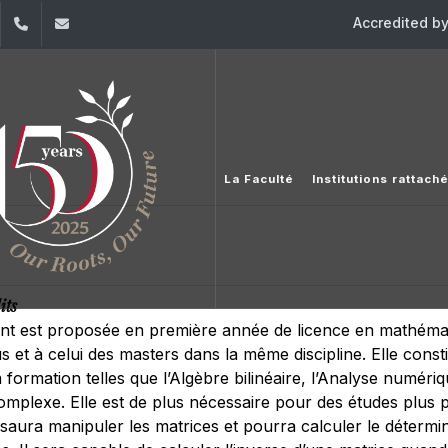
Accredited b
dIn
YouTube
+961 (1) 421 617
fm.ipm@usj.edu.lb
La Faculté
Institutions rattach
its
ent est proposée en première année de licence en mathém
s et à celui des masters dans la même discipline. Elle cons
a formation telles que l’Algèbre bilinéaire, l’Analyse numér
e complexe. Elle est de plus nécessaire pour des études plus
 saura manipuler les matrices et pourra calculer le détermin