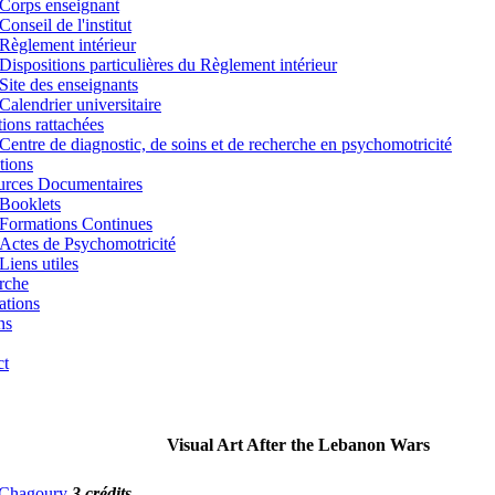
Corps enseignant
Conseil de l'institut
Règlement intérieur
Dispositions particulières du Règlement intérieur
Site des enseignants
Calendrier universitaire
utions rattachées
Centre de diagnostic, de soins et de recherche en psychomotricité
tions
urces Documentaires
Booklets
Formations Continues
Actes de Psychomotricité
Liens utiles
rche
ations
ns
ct
Visual Art After the Lebanon Wars
. Chagoury
3 crédits