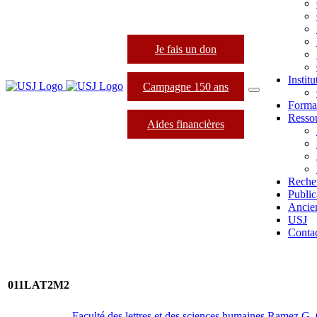
Je fais un don
Instit
Campagne 150 ans
Forma
Resso
Aides financières
Reche
Public
Ancie
USJ
Conta
011LAT2M2
Faculté des lettres et des sciences humaines Ramez G