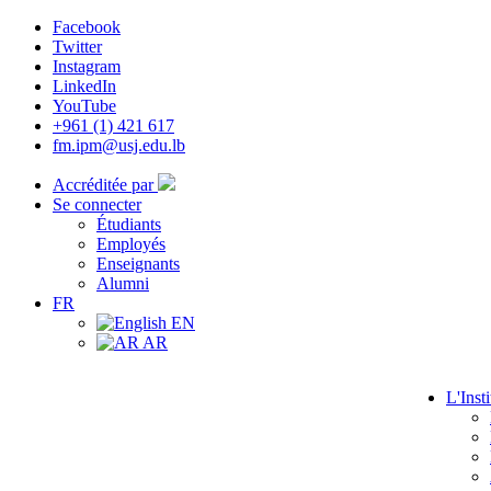
Facebook
Twitter
Instagram
LinkedIn
YouTube
+961 (1) 421 617
fm.ipm@usj.edu.lb
Accréditée par
Se connecter
Étudiants
Employés
Enseignants
Alumni
FR
EN
AR
L'Insti