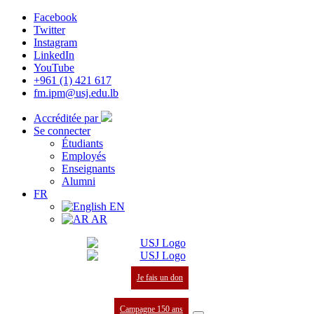
Facebook
Twitter
Instagram
LinkedIn
YouTube
+961 (1) 421 617
fm.ipm@usj.edu.lb
Accréditée par
Se connecter
Étudiants
Employés
Enseignants
Alumni
FR
EN
AR
Je fais un don
Campagne 150 ans