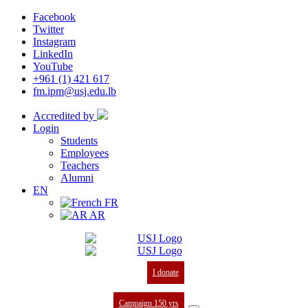
Facebook
Twitter
Instagram
LinkedIn
YouTube
+961 (1) 421 617
fm.ipm@usj.edu.lb
Accredited by
Login
Students
Employees
Teachers
Alumni
EN
FR
AR
I donate
Campaign 150 yrs