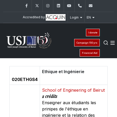
Facebook
Twitter
Instagram
LinkedIn
YouTube
+961 (1) 421 617
fm.ipm@usj
Accredited by
Login
EN
I donate
Campaign 150 yrs
Financial Aid
Ethique et Ingénierie
020ETHGS4
School of Engineering of Beirut
2 crédits
Enseigner aux étudiants les
prinipes de l'éthique en
ingénierie et la relation des