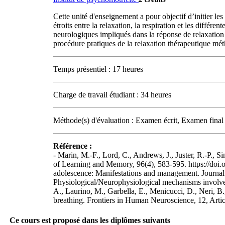
Cette unité d'enseignement a pour objectif d’initier le
étroits entre la relaxation, la respiration et les diffé
neurologiques impliqués dans la réponse de relaxation 
procédure pratiques de la relaxation thérapeutique mét
Temps présentiel : 17 heures
Charge de travail étudiant : 34 heures
Méthode(s) d'évaluation : Examen écrit, Examen final p
Référence :
- Marin, M.-F., Lord, C., Andrews, J., Juster, R.-P., S
of Learning and Memory, 96(4), 583-595. https://doi.o
adolescence: Manifestations and management. Journal o
Physiological/Neurophysiological mechanisms involved 
A., Laurino, M., Garbella, E., Menicucci, D., Neri, B
breathing. Frontiers in Human Neuroscience, 12, Arti
Ce cours est proposé dans les diplômes suivants