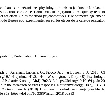
s étudiants aux mécanismes physiologiques mis en jeu lors de la relaxation
rentes fonctions corporelles (tonus musculaire, rythme cardiaque, système
et ses effets sur les fonctions psychomotrices. Elle permettra également
hode Bergès et d’expérimenter sur soi les étapes de la cure de relaxatio
ratique, Participation, Travaux dirigés
indi, S., Arsenault-Lapierre, G., Fiocco, A. J., & Lupien, S. J. (2011).
rg/10.1016/j.nlm.2011.02.016 - Washington, T. D. (2009). Psychological
f Pediatric Nursing, 24(4), 302-313. https://doi.org/10.1016/j.pedn.20
in the formation of stress responses. Neurophysiology, 50(2), 131-139.
., & Gemignani, A. (2018). How breath-control can change your life: A 
cle 353. https://doi.org/10.3389/fnhum.2018.00353