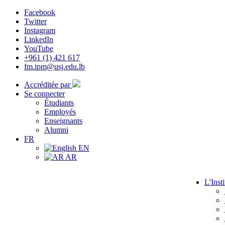
Facebook
Twitter
Instagram
LinkedIn
YouTube
+961 (1) 421 617
fm.ipm@usj.edu.lb
Accréditée par
Se connecter
Étudiants
Employés
Enseignants
Alumni
FR
EN
AR
L'Insti