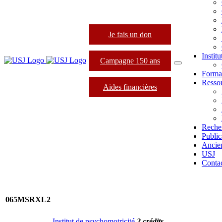
Je fais un don
Instit
Campagne 150 ans
Forma
Resso
Aides financières
Reche
Public
Ancie
USJ
Conta
065MSRXL2
Institut de psychomotricité
2 crédits