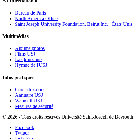
A l'International
Bureau de Paris
North America Office
Saint Joseph University Foundation, Beirut Inc. - États-Unis
Multimédias
Albums photos
Films USJ
La Quinzaine
Hymne de l'USJ
Infos pratiques
Contactez-nous
Annuaire USJ
Webmail USJ
Mesures de sécurité
©
2026 - Tous droits réservés Université Saint-Joseph de Beyrouth
Facebook
Twitter
Instagram