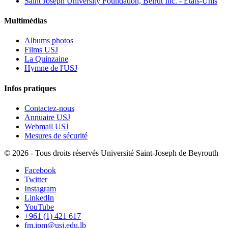
Saint Joseph University Foundation, Beirut Inc. - États-Unis
Multimédias
Albums photos
Films USJ
La Quinzaine
Hymne de l'USJ
Infos pratiques
Contactez-nous
Annuaire USJ
Webmail USJ
Mesures de sécurité
©
2026 - Tous droits réservés Université Saint-Joseph de Beyrouth
Facebook
Twitter
Instagram
LinkedIn
YouTube
+961 (1) 421 617
fm.ipm@usj.edu.lb