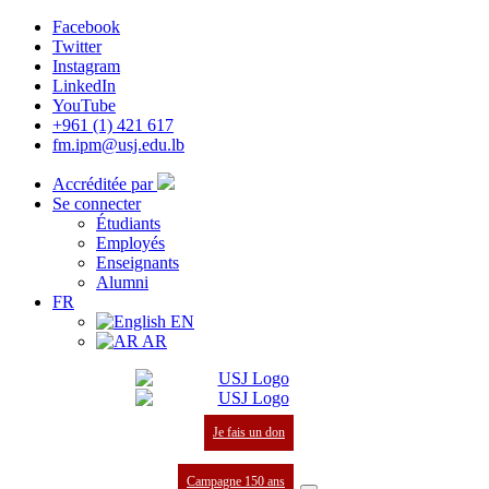
Facebook
Twitter
Instagram
LinkedIn
YouTube
+961 (1) 421 617
fm.ipm@usj.edu.lb
Accréditée par
Se connecter
Étudiants
Employés
Enseignants
Alumni
FR
EN
AR
Je fais un don
Campagne 150 ans