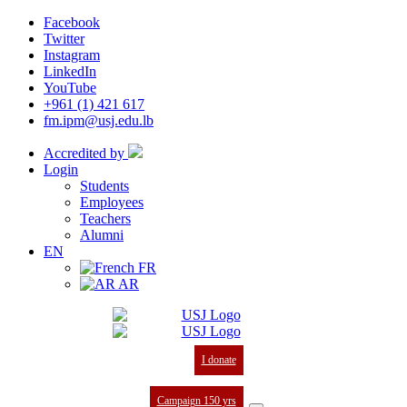
Facebook
Twitter
Instagram
LinkedIn
YouTube
+961 (1) 421 617
fm.ipm@usj.edu.lb
Accredited by
Login
Students
Employees
Teachers
Alumni
EN
FR
AR
I donate
Campaign 150 yrs