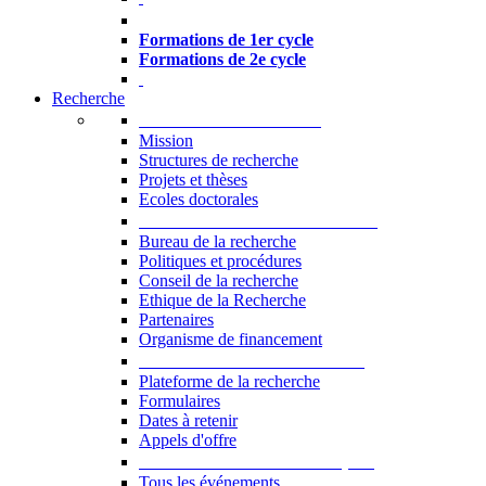
Formations à l’USJ
Formations de 1er cycle
Formations de 2e cycle
Recherche
La Recherche à l'USJ
Mission
Structures de recherche
Projets et thèses
Ecoles doctorales
Vice-rectorat à la Recherche
Bureau de la recherche
Politiques et procédures
Conseil de la recherche
Ethique de la Recherche
Partenaires
Organisme de financement
Plateforme de la recherche
Plateforme de la recherche
Formulaires
Dates à retenir
Appels d'offre
Manifestations Scientifiques
Tous les événements