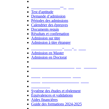
er
Admission au 1
cycle
Test d'aptitude
Demande d’admission
Périodes des admissions
Calendrier des épreuves
Documents requis
Résultats et confirmation
Admission sur titre
Admission à titre étranger
e
e
Admission aux 2
et 3
cycles
Admission en Master
Admission en Doctorat
Admission en cours de programme
UE optionnelles USJ [PDF]
UE optionnelles ouvertes [PDF]
À savoir...
Système des études et règlement
Équivalences et validations
Aides financières
Guide des formations 2024-2025