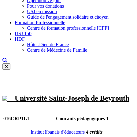
Opération 7e jour
Pour vos donations
USJ en mission
Guide de l'engagement solidaire et citoyen
Formation Professionnelle
Centre de formation professionnelle [CFP]
USJ 150
HDF
Hôtel-Dieu de France
Centre de Médecine de Famille
Université Saint-Joseph de Beyrouth
016CRP1L1
Courants pédagogiques 1
Institut libanais d'éducateurs
4 crédits