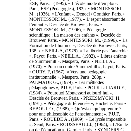
ESF, Paris. - (1995), « L’école mode d’emploi»,
Paris, ESF (Pédagogies), 182p. • MONTESSORI
M., (1936), « L’enfant », Denoel / Gonthier, Paris. •
MONTESSORI M., (1977), « L’esprit absorbant de
l’enfant », Desclée de Brouwer, Paris. •
MONTESSORI M., (1996), « Pédagogie
scientifique ; La maison des enfants », Desclée de
Brouwer, Paris. • MONTESSORI, M., (c1996), « La
Formation de l’homme », Desclée de Brouwer, Paris,
138 p. • NEILL A, (1978), « La liberté pas l’anarchie
», Payot, Paris. • NEILL A., (1982), « Libres enfants
de Summerhill », Maspero, Paris. • NEILL A.,
(1970), « Pour ou contre Summerhill », Payot, Paris.
• OURY. F, (1967), « Vers une pédagogie
institutionnelle », Maspero, Paris, 288p. •
PALMADE G., (1979), « Les méthodes
pédagogiques », P.U.F, Paris. • POLK LILIARD E.,
(1984), « Pourquoi Montessori aujourd’hui »,
Desclée de Brouwer, Paris. • PRZESMYCKI, H.,
(1991), « Pédagogie différenciée », Hachette, Paris •
REBOUL O., (1988), « Qu’est-ce qu’apprendre ?
pour une philosophie de l’enseignement », P.U.F,
Paris. • ROUEDE A., (1969), « Le lycée impossible
», Seuil, Paris. • ROUSSEAU J.J., (1964), « L’Emile
ou de l’éducation », Garnier, Paris. • SYNDERS G.,