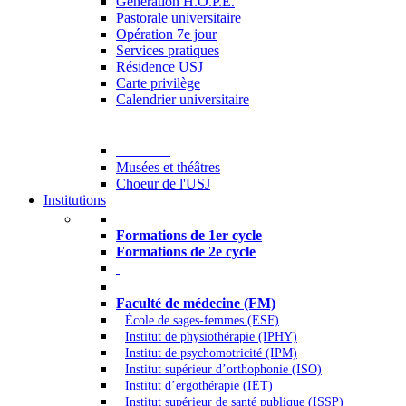
Generation H.O.P.E.
Pastorale universitaire
Opération 7e jour
Services pratiques
Résidence USJ
Carte privilège
Calendrier universitaire
Culture
Musées et théâtres
Choeur de l'USJ
Institutions
Formations à l’USJ
Formations de 1er cycle
Formations de 2e cycle
Médecine et Santé
Faculté de médecine (FM)
École de sages-femmes (ESF)
Institut de physiothérapie (IPHY)
Institut de psychomotricité (IPM)
Institut supérieur d’orthophonie (ISO)
Institut d’ergothérapie (IET)
Institut supérieur de santé publique (ISSP)