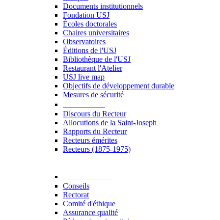
Documents institutionnels
Fondation USJ
Écoles doctorales
Chaires universitaires
Observatoires
Éditions de l'USJ
Bibliothèque de l'USJ
Restaurant l'Atelier
USJ live map
Objectifs de développement durable
Mesures de sécurité
Le Recteur
Discours du Recteur
Allocutions de la Saint-Joseph
Rapports du Recteur
Recteurs émérites
Recteurs (1875-1975)
Gouvernance
Conseils
Rectorat
Comité d'éthique
Assurance qualité