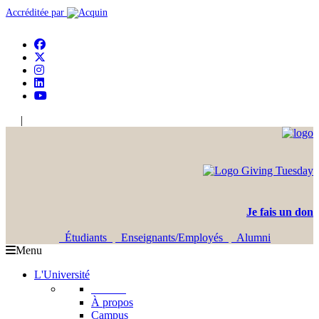
Accréditée par
|
En
Ar
Je fais un don
Étudiants
Enseignants/Employés
Alumni
Menu
L'Université
L'USJ
À propos
Campus