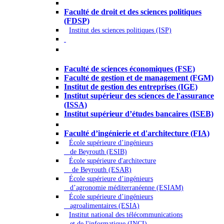
Droit - Sciences politiques
Faculté de droit et des sciences politiques
(FDSP)
Institut des sciences politiques (ISP)
Économie - Gestion - Banque -
Assurances
Faculté de sciences économiques (FSE)
Faculté de gestion et de management (FGM)
Institut de gestion des entreprises (IGE)
Institut supérieur des sciences de l'assurance
(ISSA)
Institut supérieur d’études bancaires (ISEB)
Ingénierie et technologie - Sciences
Faculté d’ingénierie et d'architecture (FIA)
École supérieure d’ingénieurs
de Beyrouth (ESIB)
École supérieure d'architecture
de Beyrouth (ESAR)
École supérieure d’ingénieurs
d’agronomie méditerranéenne (ESIAM)
École supérieure d’ingénieurs
agroalimentaires (ESIA)
Institut national des télécommunications
et de l'informatique (INCI)