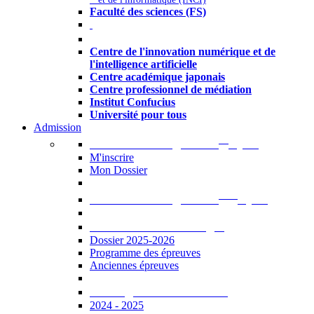
Faculté des sciences (FS)
Autres
Centre de l'innovation numérique et de
l'intelligence artificielle
Centre académique japonais
Centre professionnel de médiation
Institut Confucius
Université pour tous
Admission
er
Admission en ligne au 1
cycle
M'inscrire
Mon Dossier
ème
Admission en ligne au 2
cycle
Documents à télécharger
Dossier 2025-2026
Programme des épreuves
Anciennes épreuves
Catalogue des formations
2024 - 2025