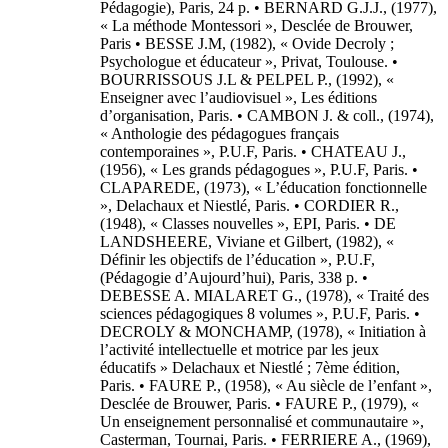
Pédagogie), Paris, 24 p. • BERNARD G.J.J., (1977),
« La méthode Montessori », Desclée de Brouwer,
Paris • BESSE J.M, (1982), « Ovide Decroly ;
Psychologue et éducateur », Privat, Toulouse. •
BOURRISSOUS J.L & PELPEL P., (1992), «
Enseigner avec l’audiovisuel », Les éditions
d’organisation, Paris. • CAMBON J. & coll., (1974),
« Anthologie des pédagogues français
contemporaines », P.U.F, Paris. • CHATEAU J.,
(1956), « Les grands pédagogues », P.U.F, Paris. •
CLAPAREDE, (1973), « L’éducation fonctionnelle
», Delachaux et Niestlé, Paris. • CORDIER R.,
(1948), « Classes nouvelles », EPI, Paris. • DE
LANDSHEERE, Viviane et Gilbert, (1982), «
Définir les objectifs de l’éducation », P.U.F,
(Pédagogie d’Aujourd’hui), Paris, 338 p. •
DEBESSE A. MIALARET G., (1978), « Traité des
sciences pédagogiques 8 volumes », P.U.F, Paris. •
DECROLY & MONCHAMP, (1978), « Initiation à
l’activité intellectuelle et motrice par les jeux
éducatifs » Delachaux et Niestlé ; 7ème édition,
Paris. • FAURE P., (1958), « Au siècle de l’enfant »,
Desclée de Brouwer, Paris. • FAURE P., (1979), «
Un enseignement personnalisé et communautaire »,
Casterman, Tournai, Paris. • FERRIERE A., (1969),