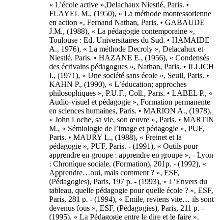
« L’école active »,Delachaux Niestlé, Paris. •
FLAYEL M., (1950), « La méthode montessorienne
en action », Fernand Nathan, Paris. • GABAUDE
J.M., (1988), « La pédagogie contemporaine »,
Toulouse : Ed. Universitaires du Sud. • HAMAIDE
A., 1976), « La méthode Decroly », Delacahux et
Niestlé, Paris. • HAZANE E., (1956), « Condensés
des écrivains pédagogues », Nathan, Paris. • ILLICH
I., (1971), « Une société sans école », Seuil, Paris. •
KAHN P., (1990), « L’éducation; approches
philosophiques », P.U.F., Coll., Paris. • LABEL P., «
Audio-visuel et pédagogie », Formation permanente
en sciences humaines, Paris. • MARION A., (1978),
« John Loche, sa vie, son œuvre », Paris. • MARTIN
M., « Sémiologie de l’image et pédagogie », PUF,
Paris. • MAURY L., (1988), « Freinet et la
pédagogie », PUF, Paris. - (1991), « Outils pour
apprendre en groupe : apprendre en groupe », - Lyon
: Chronique sociale, (Formation), 201p. - (1992), «
Apprendre…oui, mais comment ? », ESF,
(Pédagogies), Paris, 197 p. - (1993), « L’Envers du
tableau, quelle pédagogie pour quelle école ? », ESF,
Paris, 281 p. - (1994), « Emile, reviens vite… ils sont
devenus fous », ESF, (Pédagogies), Paris, 211 p. -
(1995), « La Pédagogie entre le dire et le faire »,