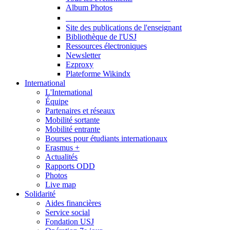
Album Photos
Publications et Ressources
Site des publications de l'enseignant
Bibliothèque de l'USJ
Ressources électroniques
Newsletter
Ezproxy
Plateforme Wikindx
International
L'International
Équipe
Partenaires et réseaux
Mobilité sortante
Mobilité entrante
Bourses pour étudiants internationaux
Erasmus +
Actualités
Rapports ODD
Photos
Live map
Solidarité
Aides financières
Service social
Fondation USJ