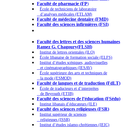
Faculté de pharmacie (FP
)
École de techniciens de laboratoire
d’analyses médicales (ETLAM)
Faculté de médecine dentaire (FMD)
Faculté des sciences infirmières (FSI)
Arts - Lettres et Sciences humaines -
Sciences religieuses
Faculté des lettres et des sciences humaines
Ramez G. Chagoury(FLSH)
Institut de lettres orientales (ILO)
École libanaise de formation sociale (ELFS)
Institut d’études scéniques, audiovisuelles
et cinématographiques (IESAV)
École supérieure des arts et techniques de
la mode (ESMOD)
Faculté de langues et de traduction (FdLT)
École de traducteurs et d’interprètes
de Beyrouth (ETIB)
Faculté des sciences de l’éducation (FSédu)
Institut libanais d’éducateurs (ILE)
Faculté des sciences religieuses (FSR)
Institut supérieur de sciences
religieuses (ISSR)
Institut d’études islamo-chrétiennes (IEIC)