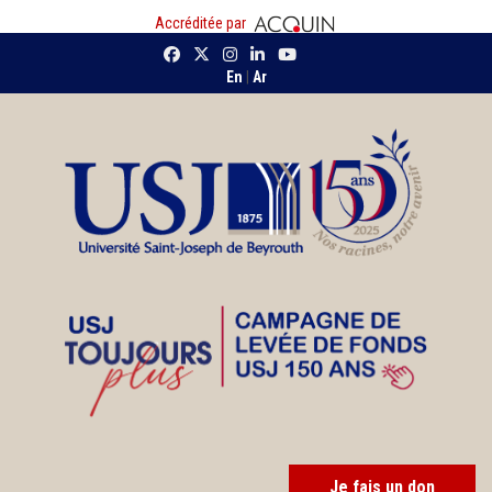
Accréditée par
En
|
Ar
Je fais un don