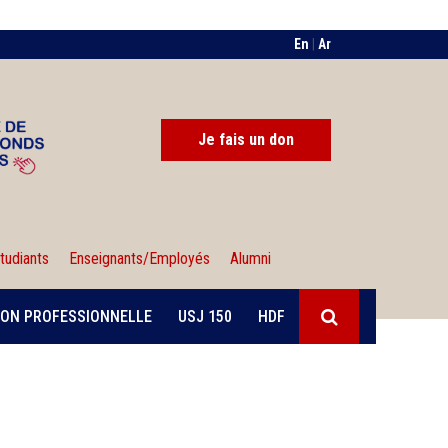
En
|
Ar
Je fais un don
tudiants
Enseignants/Employés
Alumni
ON PROFESSIONNELLE
USJ 150
HDF