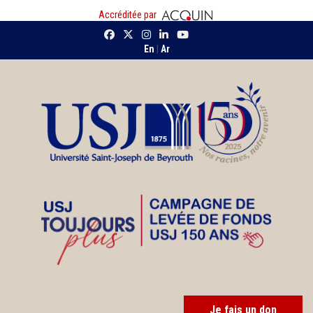
Accréditée par
En
|
Ar
Je fais un don