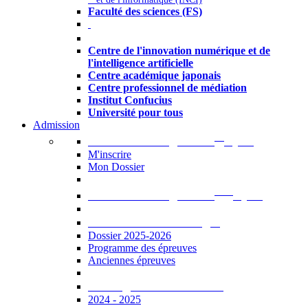
Faculté des sciences (FS)
Autres
Centre de l'innovation numérique et de
l'intelligence artificielle
Centre académique japonais
Centre professionnel de médiation
Institut Confucius
Université pour tous
Admission
er
Admission en ligne au 1
cycle
M'inscrire
Mon Dossier
ème
Admission en ligne au 2
cycle
Documents à télécharger
Dossier 2025-2026
Programme des épreuves
Anciennes épreuves
Catalogue des formations
2024 - 2025