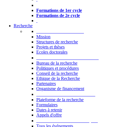
Formations à l’USJ
Formations de 1er cycle
Formations de 2e cycle
Recherche
La Recherche à l'USJ
Mission
Structures de recherche
Projets et thèses
Ecoles doctorales
Vice-rectorat à la Recherche
Bureau de la recherche
Politiques et procédures
Conseil de la recherche
Ethique de la Recherche
Partenaires
Organisme de financement
Plateforme de la recherche
Plateforme de la recherche
Formulaires
Dates à retenir
Appels d'offre
Manifestations Scientifiques
Tous les événements