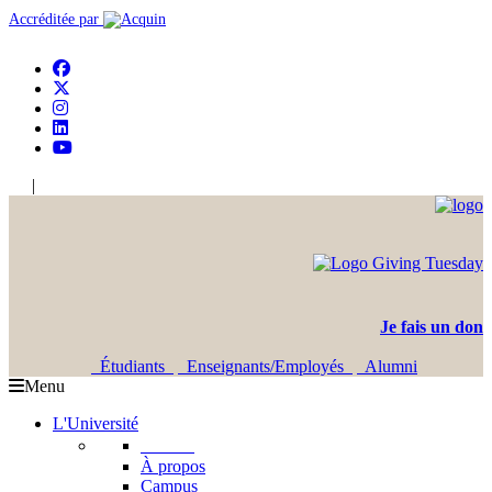
Accréditée par
|
En
Ar
Je fais un don
Étudiants
Enseignants/Employés
Alumni
Menu
L'Université
L'USJ
À propos
Campus