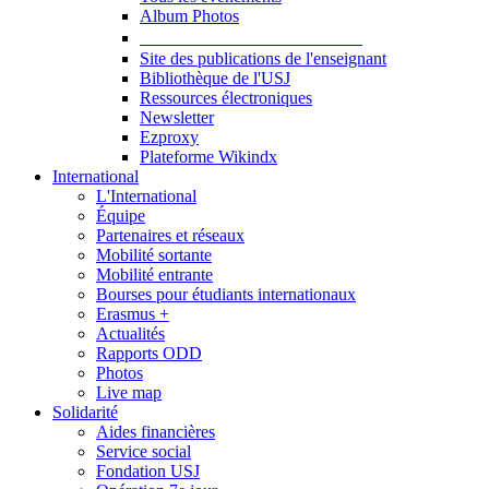
Album Photos
Publications et Ressources
Site des publications de l'enseignant
Bibliothèque de l'USJ
Ressources électroniques
Newsletter
Ezproxy
Plateforme Wikindx
International
L'International
Équipe
Partenaires et réseaux
Mobilité sortante
Mobilité entrante
Bourses pour étudiants internationaux
Erasmus +
Actualités
Rapports ODD
Photos
Live map
Solidarité
Aides financières
Service social
Fondation USJ