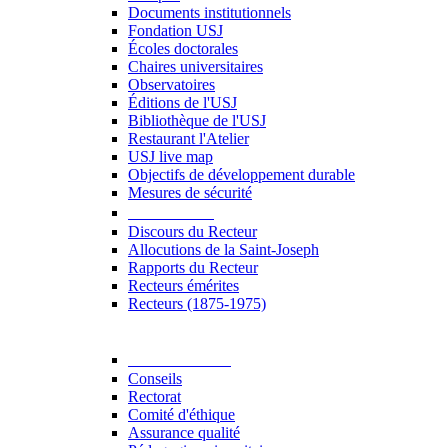
Documents institutionnels
Fondation USJ
Écoles doctorales
Chaires universitaires
Observatoires
Éditions de l'USJ
Bibliothèque de l'USJ
Restaurant l'Atelier
USJ live map
Objectifs de développement durable
Mesures de sécurité
Le Recteur
Discours du Recteur
Allocutions de la Saint-Joseph
Rapports du Recteur
Recteurs émérites
Recteurs (1875-1975)
Gouvernance
Conseils
Rectorat
Comité d'éthique
Assurance qualité