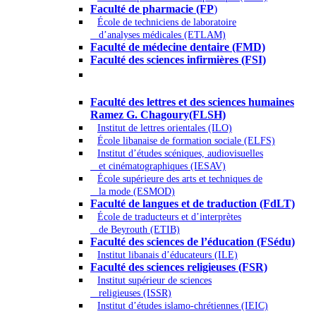
Faculté de pharmacie (FP
)
École de techniciens de laboratoire
d’analyses médicales (ETLAM)
Faculté de médecine dentaire (FMD)
Faculté des sciences infirmières (FSI)
Arts - Lettres et Sciences humaines -
Sciences religieuses
Faculté des lettres et des sciences humaines
Ramez G. Chagoury(FLSH)
Institut de lettres orientales (ILO)
École libanaise de formation sociale (ELFS)
Institut d’études scéniques, audiovisuelles
et cinématographiques (IESAV)
École supérieure des arts et techniques de
la mode (ESMOD)
Faculté de langues et de traduction (FdLT)
École de traducteurs et d’interprètes
de Beyrouth (ETIB)
Faculté des sciences de l’éducation (FSédu)
Institut libanais d’éducateurs (ILE)
Faculté des sciences religieuses (FSR)
Institut supérieur de sciences
religieuses (ISSR)
Institut d’études islamo-chrétiennes (IEIC)