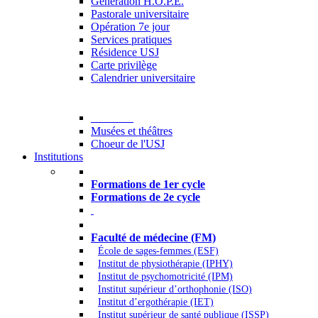
Generation H.O.P.E.
Pastorale universitaire
Opération 7e jour
Services pratiques
Résidence USJ
Carte privilège
Calendrier universitaire
Culture
Musées et théâtres
Choeur de l'USJ
Institutions
Formations à l’USJ
Formations de 1er cycle
Formations de 2e cycle
Médecine et Santé
Faculté de médecine (FM)
École de sages-femmes (ESF)
Institut de physiothérapie (IPHY)
Institut de psychomotricité (IPM)
Institut supérieur d’orthophonie (ISO)
Institut d’ergothérapie (IET)
Institut supérieur de santé publique (ISSP)