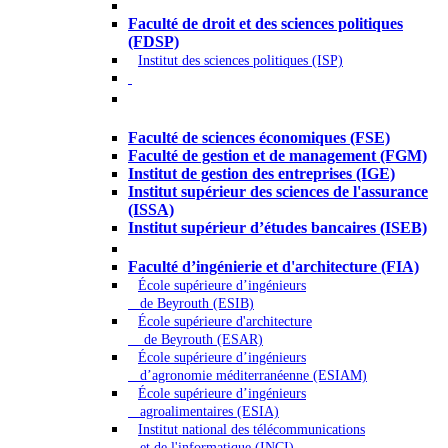
Droit - Sciences politiques
Faculté de droit et des sciences politiques
(FDSP)
Institut des sciences politiques (ISP)
Économie - Gestion - Banque -
Assurances
Faculté de sciences économiques (FSE)
Faculté de gestion et de management (FGM)
Institut de gestion des entreprises (IGE)
Institut supérieur des sciences de l'assurance
(ISSA)
Institut supérieur d’études bancaires (ISEB)
Ingénierie et technologie - Sciences
Faculté d’ingénierie et d'architecture (FIA)
École supérieure d’ingénieurs
de Beyrouth (ESIB)
École supérieure d'architecture
de Beyrouth (ESAR)
École supérieure d’ingénieurs
d’agronomie méditerranéenne (ESIAM)
École supérieure d’ingénieurs
agroalimentaires (ESIA)
Institut national des télécommunications
et de l'informatique (INCI)