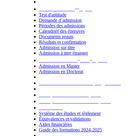
er
Admission au 1
cycle
Test d'aptitude
Demande d’admission
Périodes des admissions
Calendrier des épreuves
Documents requis
Résultats et confirmation
Admission sur titre
Admission à titre étranger
e
e
Admission aux 2
et 3
cycles
Admission en Master
Admission en Doctorat
Admission en cours de programme
UE optionnelles USJ [PDF]
UE optionnelles ouvertes [PDF]
À savoir...
Système des études et règlement
Équivalences et validations
Aides financières
Guide des formations 2024-2025