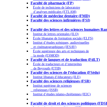
Faculté de pharmacie (FP
)
École de techniciens de laboratoire
d’analyses médicales (ETLAM)
Faculté de médecine dentaire (FMD)
Faculté des sciences infirmières (FSI)
Arts - Lettres et Sciences humaines - Scie
Faculté des lettres et des sciences humaines
Institut de lettres orientales (ILO)
École libanaise de formation sociale (ELFS)
Institut d’études scéniques, audiovisuelles
et cinématographiques (IESAV)
École supérieure des arts et techniques de
la mode (ESMOD)
Faculté de langues et de traduction (FdLT)
École de traducteurs et d’interprètes
de Beyrouth (ETIB)
Faculté des sciences de l’éducation (FSédu)
Institut libanais d’éducateurs (ILE)
Faculté des sciences religieuses (FSR)
Institut supérieur de sciences
religieuses (ISSR)
Institut d’études islamo-chrétiennes (IEIC)
Droit - Sciences politiques
Faculté de droit et des sciences politiques (FDS