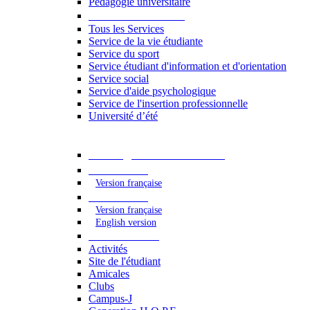
Pédagogie universitaire
Services étudiants
Tous les Services
Service de la vie étudiante
Service du sport
Service étudiant d'information et d'orientation
Service social
Service d'aide psychologique
Service de l'insertion professionnelle
Université d’été
Catalogue des formations
2023 - 2024
Version française
2024 - 2025
Version française
English version
Vie étudiante
Activités
Site de l'étudiant
Amicales
Clubs
Campus-J