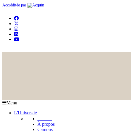
Accréditée par
|
En
Ar
Menu
L'Université
L'USJ
À propos
Campus