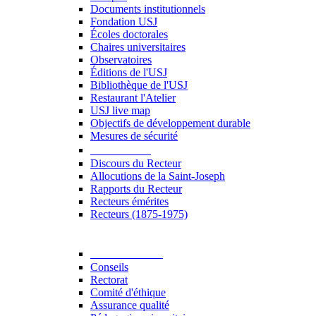
Documents institutionnels
Fondation USJ
Écoles doctorales
Chaires universitaires
Observatoires
Éditions de l'USJ
Bibliothèque de l'USJ
Restaurant l'Atelier
USJ live map
Objectifs de développement durable
Mesures de sécurité
Le Recteur
Discours du Recteur
Allocutions de la Saint-Joseph
Rapports du Recteur
Recteurs émérites
Recteurs (1875-1975)
Gouvernance
Conseils
Rectorat
Comité d'éthique
Assurance qualité