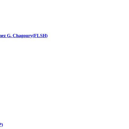
nces religieuses
 Ramez G. Chagoury(FLSH)
P)