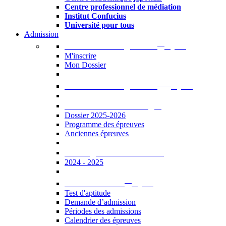
Centre professionnel de médiation
Institut Confucius
Université pour tous
Admission
er
Admission en ligne au 1
cycle
M'inscrire
Mon Dossier
ème
Admission en ligne au 2
cycle
Documents à télécharger
Dossier 2025-2026
Programme des épreuves
Anciennes épreuves
Catalogue des formations
2024 - 2025
er
Admission au 1
cycle
Test d'aptitude
Demande d’admission
Périodes des admissions
Calendrier des épreuves