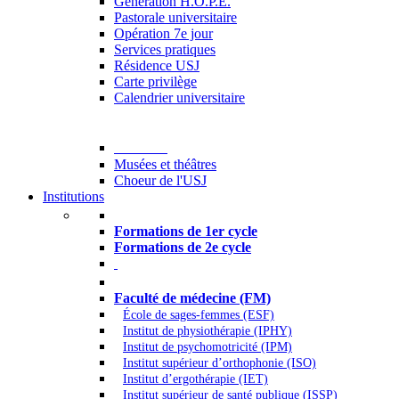
Generation H.O.P.E.
Pastorale universitaire
Opération 7e jour
Services pratiques
Résidence USJ
Carte privilège
Calendrier universitaire
Culture
Musées et théâtres
Choeur de l'USJ
Institutions
Formations à l’USJ
Formations de 1er cycle
Formations de 2e cycle
Médecine et Santé
Faculté de médecine (FM)
École de sages-femmes (ESF)
Institut de physiothérapie (IPHY)
Institut de psychomotricité (IPM)
Institut supérieur d’orthophonie (ISO)
Institut d’ergothérapie (IET)
Institut supérieur de santé publique (ISSP)