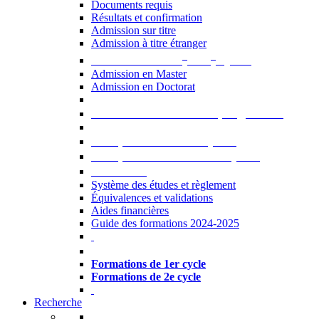
Documents requis
Résultats et confirmation
Admission sur titre
Admission à titre étranger
e
e
Admission aux 2
et 3
cycles
Admission en Master
Admission en Doctorat
Admission en cours de programme
UE optionnelles USJ [PDF]
UE optionnelles ouvertes [PDF]
À savoir...
Système des études et règlement
Équivalences et validations
Aides financières
Guide des formations 2024-2025
Formations à l’USJ
Formations de 1er cycle
Formations de 2e cycle
Recherche
La Recherche à l'USJ