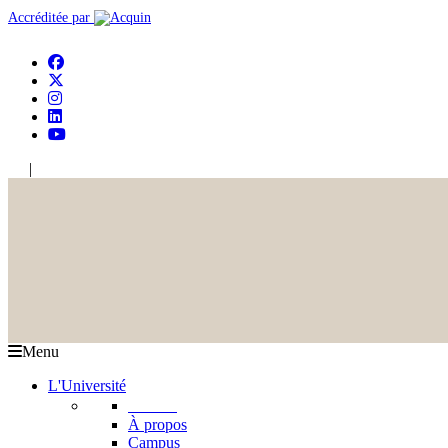
Accréditée par
|
En
Ar
Menu
L'Université
L'USJ
À propos
Campus