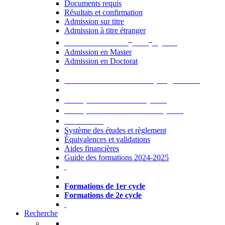
Documents requis
Résultats et confirmation
Admission sur titre
Admission à titre étranger
e
e
Admission aux 2
et 3
cycles
Admission en Master
Admission en Doctorat
Admission en cours de programme
UE optionnelles USJ [PDF]
UE optionnelles ouvertes [PDF]
À savoir...
Système des études et règlement
Équivalences et validations
Aides financières
Guide des formations 2024-2025
Formations à l’USJ
Formations de 1er cycle
Formations de 2e cycle
Recherche
La Recherche à l'USJ