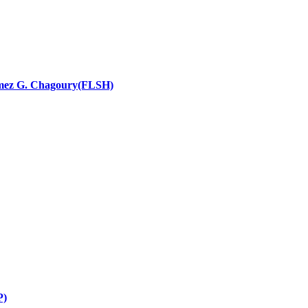
nces religieuses
 Ramez G. Chagoury(FLSH)
P)