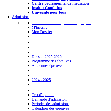
Centre professionnel de médiation
Institut Confucius
Université pour tous
Admission
er
Admission en ligne au 1
cycle
M'inscrire
Mon Dossier
ème
Admission en ligne au 2
cycle
Documents à télécharger
Dossier 2025-2026
Programme des épreuves
Anciennes épreuves
Catalogue des formations
2024 - 2025
er
Admission au 1
cycle
Test d'aptitude
Demande d’admission
Périodes des admissions
Calendrier des épreuves