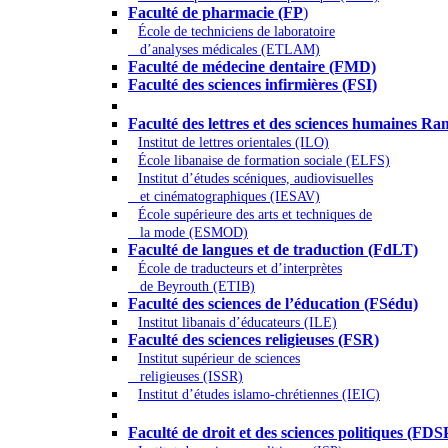
Faculté de pharmacie (FP
)
École de techniciens de laboratoire
d’analyses médicales (ETLAM)
Faculté de médecine dentaire (FMD)
Faculté des sciences infirmières (FSI)
Arts - Lettres et Sciences humaines - Scie
Faculté des lettres et des sciences humaines
Institut de lettres orientales (ILO)
École libanaise de formation sociale (ELFS)
Institut d’études scéniques, audiovisuelles
et cinématographiques (IESAV)
École supérieure des arts et techniques de
la mode (ESMOD)
Faculté de langues et de traduction (FdLT)
École de traducteurs et d’interprètes
de Beyrouth (ETIB)
Faculté des sciences de l’éducation (FSédu)
Institut libanais d’éducateurs (ILE)
Faculté des sciences religieuses (FSR)
Institut supérieur de sciences
religieuses (ISSR)
Institut d’études islamo-chrétiennes (IEIC)
Droit - Sciences politiques
Faculté de droit et des sciences politiques (FDS