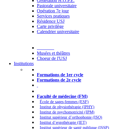
Generation H.O.P.E.
Pastorale universitaire
Opération 7e jour
Services pratiques
Résidence USJ
Carte privilège
Calendrier universitaire
Culture
Musées et théâtres
Choeur de l'USJ
Institutions
Formations à l’USJ
Formations de 1er cycle
Formations de 2e cycle
Médecine et Santé
Faculté de médecine (FM)
École de sages-femmes (ESF)
Institut de physiothérapie (IPHY)
Institut de psychomotricité (IPM)
Institut supérieur d’orthophonie (ISO)
Institut d’ergothérapie (IET)
Institut supérieur de santé publique (ISSP)