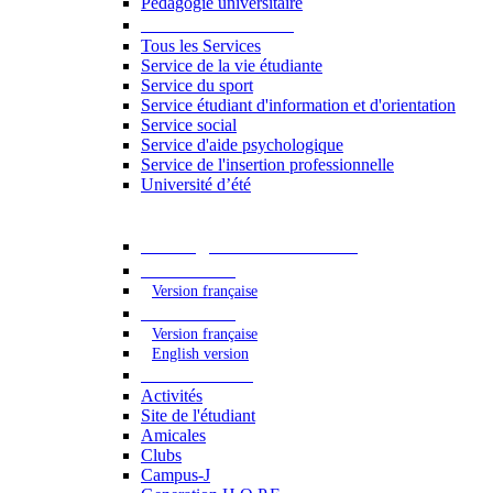
Pédagogie universitaire
Services étudiants
Tous les Services
Service de la vie étudiante
Service du sport
Service étudiant d'information et d'orientation
Service social
Service d'aide psychologique
Service de l'insertion professionnelle
Université d’été
Catalogue des formations
2023 - 2024
Version française
2024 - 2025
Version française
English version
Vie étudiante
Activités
Site de l'étudiant
Amicales
Clubs
Campus-J