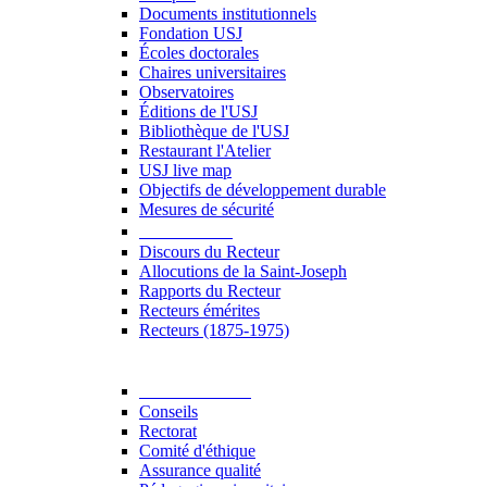
Documents institutionnels
Fondation USJ
Écoles doctorales
Chaires universitaires
Observatoires
Éditions de l'USJ
Bibliothèque de l'USJ
Restaurant l'Atelier
USJ live map
Objectifs de développement durable
Mesures de sécurité
Le Recteur
Discours du Recteur
Allocutions de la Saint-Joseph
Rapports du Recteur
Recteurs émérites
Recteurs (1875-1975)
Gouvernance
Conseils
Rectorat
Comité d'éthique
Assurance qualité