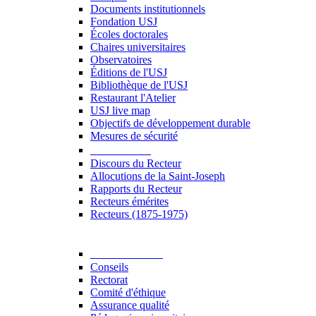
Documents institutionnels
Fondation USJ
Écoles doctorales
Chaires universitaires
Observatoires
Éditions de l'USJ
Bibliothèque de l'USJ
Restaurant l'Atelier
USJ live map
Objectifs de développement durable
Mesures de sécurité
Le Recteur
Discours du Recteur
Allocutions de la Saint-Joseph
Rapports du Recteur
Recteurs émérites
Recteurs (1875-1975)
Gouvernance
Conseils
Rectorat
Comité d'éthique
Assurance qualité