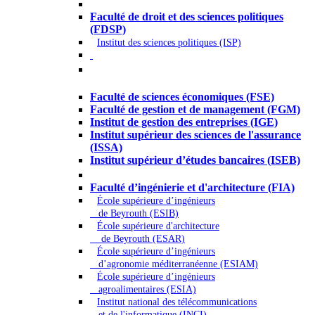
Droit - Sciences politiques
Faculté de droit et des sciences politiques
(FDSP)
Institut des sciences politiques (ISP)
Économie - Gestion - Banque -
Assurances
Faculté de sciences économiques (FSE)
Faculté de gestion et de management (FGM)
Institut de gestion des entreprises (IGE)
Institut supérieur des sciences de l'assurance
(ISSA)
Institut supérieur d’études bancaires (ISEB)
Ingénierie et technologie - Sciences
Faculté d’ingénierie et d'architecture (FIA)
École supérieure d’ingénieurs
de Beyrouth (ESIB)
École supérieure d'architecture
de Beyrouth (ESAR)
École supérieure d’ingénieurs
d’agronomie méditerranéenne (ESIAM)
École supérieure d’ingénieurs
agroalimentaires (ESIA)
Institut national des télécommunications
et de l'informatique (INCI)