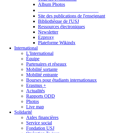
Album Photos
Publications et Ressources
Site des publications de l'enseignant
Bibliothèque de l'USJ
Ressources électroniques
Newsletter
Ezproxy
Plateforme Wikindx
International
L'International
Équipe
Partenaires et réseaux
Mobilité sortante
Mobilité entrante
Bourses pour étudiants internationaux
Erasmus +
Actualités
Rapports ODD
Photos
Live map
Solidarité
Aides financières
Service social
Fondation USJ