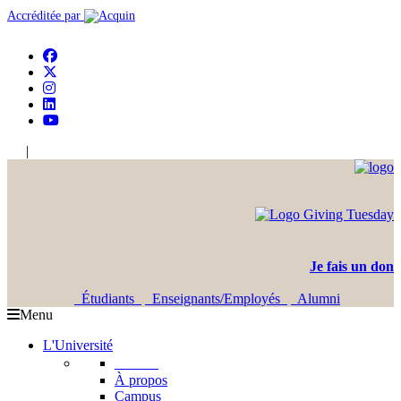
Accréditée par
|
En
Ar
Je fais un don
Étudiants
Enseignants/Employés
Alumni
Menu
L'Université
L'USJ
À propos
Campus