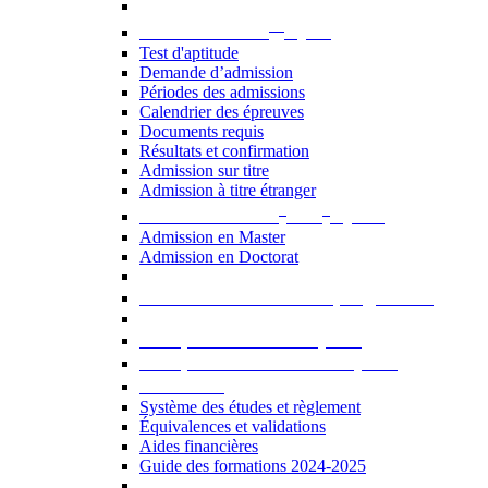
er
Admission au 1
cycle
Test d'aptitude
Demande d’admission
Périodes des admissions
Calendrier des épreuves
Documents requis
Résultats et confirmation
Admission sur titre
Admission à titre étranger
e
e
Admission aux 2
et 3
cycles
Admission en Master
Admission en Doctorat
Admission en cours de programme
UE optionnelles USJ [PDF]
UE optionnelles ouvertes [PDF]
À savoir...
Système des études et règlement
Équivalences et validations
Aides financières
Guide des formations 2024-2025