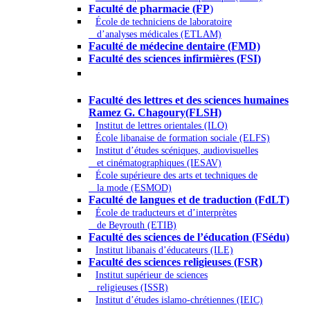
Faculté de pharmacie (FP
)
École de techniciens de laboratoire
d’analyses médicales (ETLAM)
Faculté de médecine dentaire (FMD)
Faculté des sciences infirmières (FSI)
Arts - Lettres et Sciences humaines -
Sciences religieuses
Faculté des lettres et des sciences humaines
Ramez G. Chagoury(FLSH)
Institut de lettres orientales (ILO)
École libanaise de formation sociale (ELFS)
Institut d’études scéniques, audiovisuelles
et cinématographiques (IESAV)
École supérieure des arts et techniques de
la mode (ESMOD)
Faculté de langues et de traduction (FdLT)
École de traducteurs et d’interprètes
de Beyrouth (ETIB)
Faculté des sciences de l’éducation (FSédu)
Institut libanais d’éducateurs (ILE)
Faculté des sciences religieuses (FSR)
Institut supérieur de sciences
religieuses (ISSR)
Institut d’études islamo-chrétiennes (IEIC)