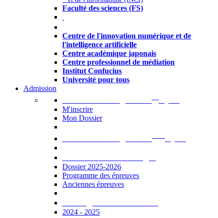
Faculté des sciences (FS)
Autres
Centre de l'innovation numérique et de
l'intelligence artificielle
Centre académique japonais
Centre professionnel de médiation
Institut Confucius
Université pour tous
Admission
er
Admission en ligne au 1
cycle
M'inscrire
Mon Dossier
ème
Admission en ligne au 2
cycle
Documents à télécharger
Dossier 2025-2026
Programme des épreuves
Anciennes épreuves
Catalogue des formations
2024 - 2025