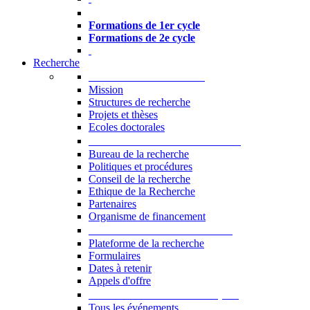
Formations à l’USJ
Formations de 1er cycle
Formations de 2e cycle
Recherche
La Recherche à l'USJ
Mission
Structures de recherche
Projets et thèses
Ecoles doctorales
Vice-rectorat à la Recherche
Bureau de la recherche
Politiques et procédures
Conseil de la recherche
Ethique de la Recherche
Partenaires
Organisme de financement
Plateforme de la recherche
Plateforme de la recherche
Formulaires
Dates à retenir
Appels d'offre
Manifestations Scientifiques
Tous les événements