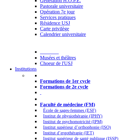
Generation H.O.P.E.
Pastorale universitaire
Opération 7e jour
Services pratiques
Résidence USJ
Carte privilège
Calendrier universitaire
Culture
Musées et théâtres
Choeur de l'USJ
Institutions
Formations à l’USJ
Formations de 1er cycle
Formations de 2e cycle
Médecine et Santé
Faculté de médecine (FM)
École de sages-femmes (ESF)
Institut de physiothérapie (IPHY)
Institut de psychomotricité (IPM)
Institut supérieur d’orthophonie (ISO)
Institut d’ergothérapie (IET)
Institut supérieur de santé publique (ISSP)