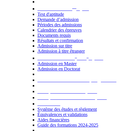
er
Admission au 1
cycle
Test d'aptitude
Demande d’admission
Périodes des admissions
Calendrier des épreuves
Documents requis
Résultats et confirmation
Admission sur titre
Admission à titre étranger
e
e
Admission aux 2
et 3
cycles
Admission en Master
Admission en Doctorat
Admission en cours de programme
UE optionnelles USJ [PDF]
UE optionnelles ouvertes [PDF]
À savoir...
Système des études et règlement
Équivalences et validations
Aides financières
Guide des formations 2024-2025