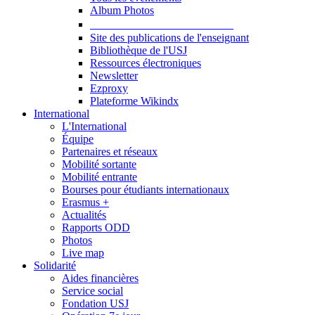
Album Photos
Publications et Ressources
Site des publications de l'enseignant
Bibliothèque de l'USJ
Ressources électroniques
Newsletter
Ezproxy
Plateforme Wikindx
International
L'International
Équipe
Partenaires et réseaux
Mobilité sortante
Mobilité entrante
Bourses pour étudiants internationaux
Erasmus +
Actualités
Rapports ODD
Photos
Live map
Solidarité
Aides financières
Service social
Fondation USJ