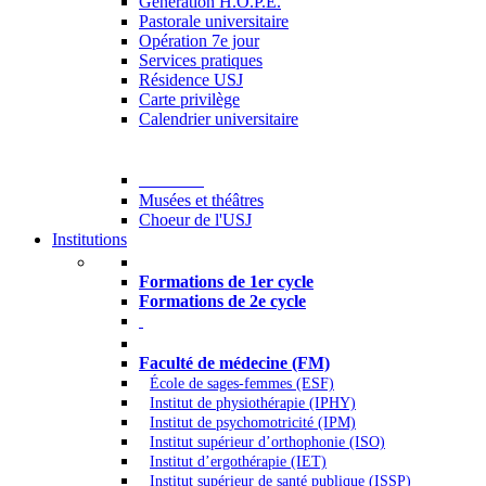
Generation H.O.P.E.
Pastorale universitaire
Opération 7e jour
Services pratiques
Résidence USJ
Carte privilège
Calendrier universitaire
Culture
Musées et théâtres
Choeur de l'USJ
Institutions
Formations à l’USJ
Formations de 1er cycle
Formations de 2e cycle
Médecine et Santé
Faculté de médecine (FM)
École de sages-femmes (ESF)
Institut de physiothérapie (IPHY)
Institut de psychomotricité (IPM)
Institut supérieur d’orthophonie (ISO)
Institut d’ergothérapie (IET)
Institut supérieur de santé publique (ISSP)