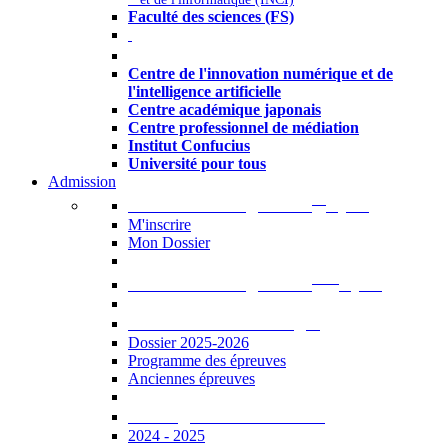
Faculté des sciences (FS)
Autres
Centre de l'innovation numérique et de
l'intelligence artificielle
Centre académique japonais
Centre professionnel de médiation
Institut Confucius
Université pour tous
Admission
er
Admission en ligne au 1
cycle
M'inscrire
Mon Dossier
ème
Admission en ligne au 2
cycle
Documents à télécharger
Dossier 2025-2026
Programme des épreuves
Anciennes épreuves
Catalogue des formations
2024 - 2025