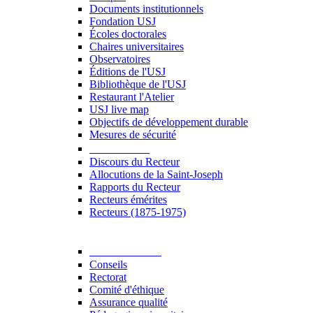
Documents institutionnels
Fondation USJ
Écoles doctorales
Chaires universitaires
Observatoires
Éditions de l'USJ
Bibliothèque de l'USJ
Restaurant l'Atelier
USJ live map
Objectifs de développement durable
Mesures de sécurité
Le Recteur
Discours du Recteur
Allocutions de la Saint-Joseph
Rapports du Recteur
Recteurs émérites
Recteurs (1875-1975)
Gouvernance
Conseils
Rectorat
Comité d'éthique
Assurance qualité