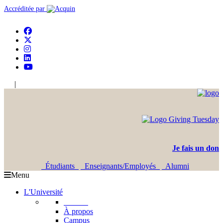
Accréditée par
|
En
Ar
Je fais un don
Étudiants
Enseignants/Employés
Alumni
Menu
L'Université
L'USJ
À propos
Campus