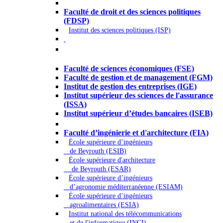
Droit - Sciences politiques
Faculté de droit et des sciences politiques
(FDSP)
Institut des sciences politiques (ISP)
Économie - Gestion - Banque -
Assurances
Faculté de sciences économiques (FSE)
Faculté de gestion et de management (FGM)
Institut de gestion des entreprises (IGE)
Institut supérieur des sciences de l'assurance
(ISSA)
Institut supérieur d’études bancaires (ISEB)
Ingénierie et technologie - Sciences
Faculté d’ingénierie et d'architecture (FIA)
École supérieure d’ingénieurs
de Beyrouth (ESIB)
École supérieure d'architecture
de Beyrouth (ESAR)
École supérieure d’ingénieurs
d’agronomie méditerranéenne (ESIAM)
École supérieure d’ingénieurs
agroalimentaires (ESIA)
Institut national des télécommunications
et de l'informatique (INCI)