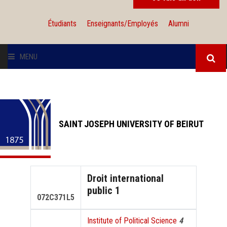
Étudiants
Enseignants/Employés
Alumni
MENU
L'UNIVERSITÉ
INSTITUTIONS
SAINT JOSEPH UNIVERSITY OF BEIRUT
ADMISSION
RECHERCHE
Droit international
public 1
INTERNATIONAL
072C371L5
Institute of Political Science
4
SOLIDARITÉ