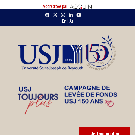
Accréditée par
En
|
Ar
Je fais un don