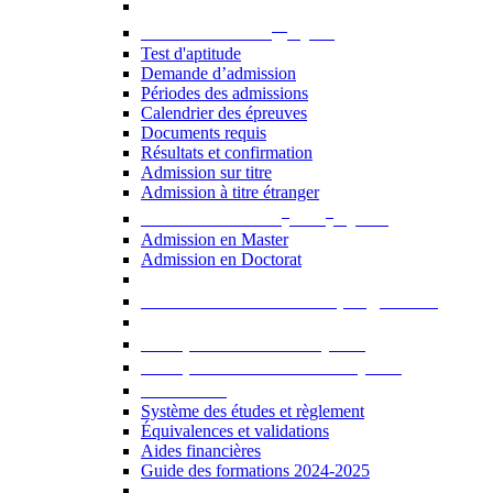
er
Admission au 1
cycle
Test d'aptitude
Demande d’admission
Périodes des admissions
Calendrier des épreuves
Documents requis
Résultats et confirmation
Admission sur titre
Admission à titre étranger
e
e
Admission aux 2
et 3
cycles
Admission en Master
Admission en Doctorat
Admission en cours de programme
UE optionnelles USJ [PDF]
UE optionnelles ouvertes [PDF]
À savoir...
Système des études et règlement
Équivalences et validations
Aides financières
Guide des formations 2024-2025