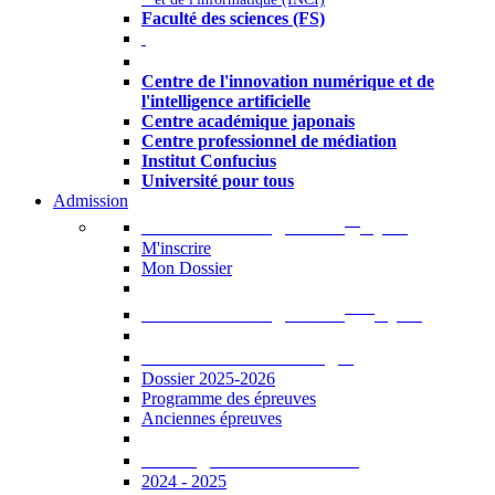
Faculté des sciences (FS)
Autres
Centre de l'innovation numérique et de
l'intelligence artificielle
Centre académique japonais
Centre professionnel de médiation
Institut Confucius
Université pour tous
Admission
er
Admission en ligne au 1
cycle
M'inscrire
Mon Dossier
ème
Admission en ligne au 2
cycle
Documents à télécharger
Dossier 2025-2026
Programme des épreuves
Anciennes épreuves
Catalogue des formations
2024 - 2025