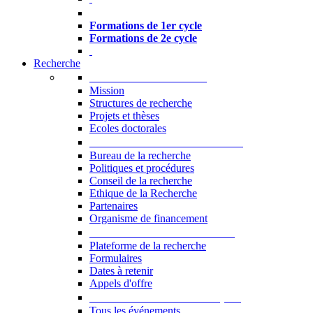
Formations à l’USJ
Formations de 1er cycle
Formations de 2e cycle
Recherche
La Recherche à l'USJ
Mission
Structures de recherche
Projets et thèses
Ecoles doctorales
Vice-rectorat à la Recherche
Bureau de la recherche
Politiques et procédures
Conseil de la recherche
Ethique de la Recherche
Partenaires
Organisme de financement
Plateforme de la recherche
Plateforme de la recherche
Formulaires
Dates à retenir
Appels d'offre
Manifestations Scientifiques
Tous les événements