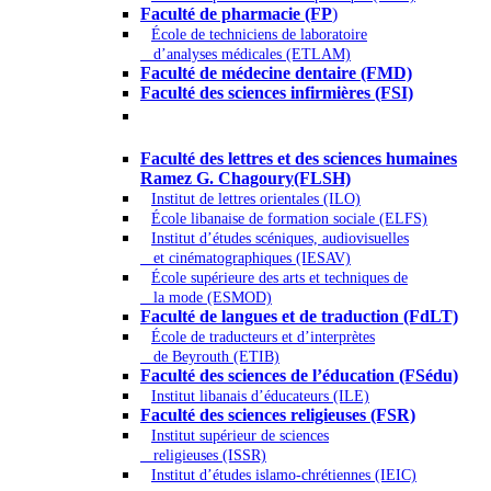
Faculté de pharmacie (FP
)
École de techniciens de laboratoire
d’analyses médicales (ETLAM)
Faculté de médecine dentaire (FMD)
Faculté des sciences infirmières (FSI)
Arts - Lettres et Sciences humaines -
Sciences religieuses
Faculté des lettres et des sciences humaines
Ramez G. Chagoury(FLSH)
Institut de lettres orientales (ILO)
École libanaise de formation sociale (ELFS)
Institut d’études scéniques, audiovisuelles
et cinématographiques (IESAV)
École supérieure des arts et techniques de
la mode (ESMOD)
Faculté de langues et de traduction (FdLT)
École de traducteurs et d’interprètes
de Beyrouth (ETIB)
Faculté des sciences de l’éducation (FSédu)
Institut libanais d’éducateurs (ILE)
Faculté des sciences religieuses (FSR)
Institut supérieur de sciences
religieuses (ISSR)
Institut d’études islamo-chrétiennes (IEIC)