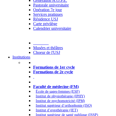
Generation H.O.P.E.
Pastorale universitaire
Opération 7e jour
Services pratiques
Résidence USJ
Carte privilège
Calendrier universitaire
Culture
Musées et théâtres
Choeur de l'USJ
Institutions
Formations à l’USJ
Formations de 1er cycle
Formations de 2e cycle
Médecine et Santé
Faculté de médecine (FM)
École de sages-femmes (ESF)
Institut de physiothérapie (IPHY)
Institut de psychomotricité (IPM)
Institut supérieur d’orthophonie (ISO)
Institut d’ergothérapie (IET)
Institut supérieur de santé publique (ISSP)