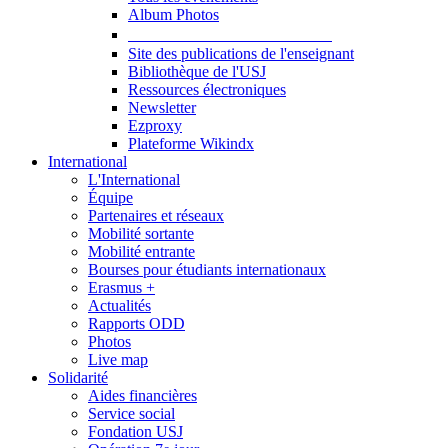
Album Photos
Publications et Ressources
Site des publications de l'enseignant
Bibliothèque de l'USJ
Ressources électroniques
Newsletter
Ezproxy
Plateforme Wikindx
International
L'International
Équipe
Partenaires et réseaux
Mobilité sortante
Mobilité entrante
Bourses pour étudiants internationaux
Erasmus +
Actualités
Rapports ODD
Photos
Live map
Solidarité
Aides financières
Service social
Fondation USJ