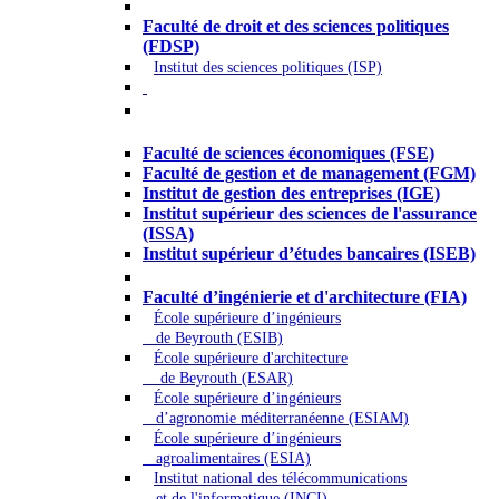
Droit - Sciences politiques
Faculté de droit et des sciences politiques
(FDSP)
Institut des sciences politiques (ISP)
Économie - Gestion - Banque -
Assurances
Faculté de sciences économiques (FSE)
Faculté de gestion et de management (FGM)
Institut de gestion des entreprises (IGE)
Institut supérieur des sciences de l'assurance
(ISSA)
Institut supérieur d’études bancaires (ISEB)
Ingénierie et technologie - Sciences
Faculté d’ingénierie et d'architecture (FIA)
École supérieure d’ingénieurs
de Beyrouth (ESIB)
École supérieure d'architecture
de Beyrouth (ESAR)
École supérieure d’ingénieurs
d’agronomie méditerranéenne (ESIAM)
École supérieure d’ingénieurs
agroalimentaires (ESIA)
Institut national des télécommunications
et de l'informatique (INCI)