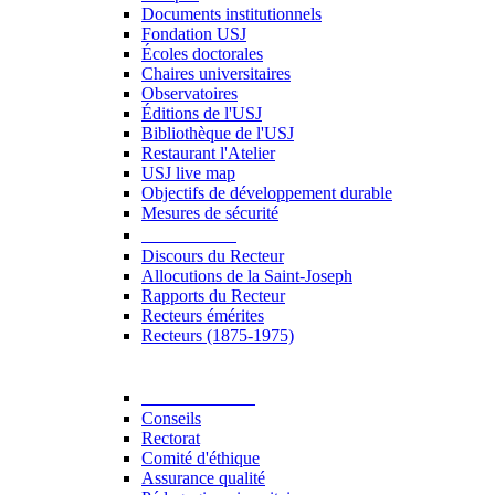
Documents institutionnels
Fondation USJ
Écoles doctorales
Chaires universitaires
Observatoires
Éditions de l'USJ
Bibliothèque de l'USJ
Restaurant l'Atelier
USJ live map
Objectifs de développement durable
Mesures de sécurité
Le Recteur
Discours du Recteur
Allocutions de la Saint-Joseph
Rapports du Recteur
Recteurs émérites
Recteurs (1875-1975)
Gouvernance
Conseils
Rectorat
Comité d'éthique
Assurance qualité