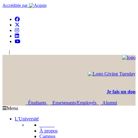
Accréditée par
|
En
Ar
Je fais un don
Étudiants
Enseignants/Employés
Alumni
Menu
L'Université
L'USJ
À propos
Campus