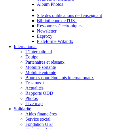
Album Photos
Publications et Ressources
Site des publications de l'enseignant
Bibliothèque de l'USJ
Ressources électroniques
Newsletter
Ezproxy
Plateforme Wikindx
International
L'International
Équipe
Partenaires et réseaux
Mobilité sortante
Mobilité entrante
Bourses pour étudiants internationaux
Erasmus +
Actualités
Rapports ODD
Photos
Live map
Solidarité
Aides financières
Service social
Fondation USJ