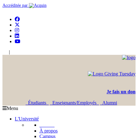
Accréditée par
|
En
Ar
Je fais un don
Étudiants
Enseignants/Employés
Alumni
Menu
L'Université
L'USJ
À propos
Campus