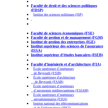
Droit - Sciences politiques
Faculté de droit et des sciences politiques
(FDSP)
Institut des sciences politiques (ISP)
Économie - Gestion - Banque -
Assurances
Faculté de sciences économiques (FSE)
Faculté de gestion et de management (FGM)
Institut de gestion des entreprises (IGE)
Institut supérieur des sciences de l'assurance
(ISSA)
Institut supérieur d’études bancaires (ISEB)
Ingénierie et technologie - Sciences
Faculté d’ingénierie et d'architecture (FIA)
École supérieure d’ingénieurs
de Beyrouth (ESIB)
École supérieure d'architecture
de Beyrouth (ESAR)
École supérieure d’ingénieurs
d’agronomie méditerranéenne (ESIAM)
École supérieure d’ingénieurs
agroalimentaires (ESIA)
Institut national des télécommunications
et de l'informatique (INCI)