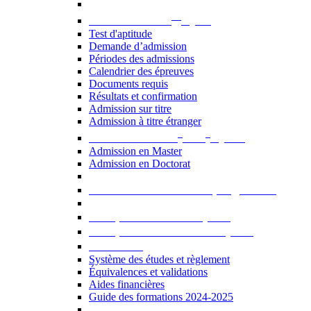
er
Admission au 1
cycle
Test d'aptitude
Demande d’admission
Périodes des admissions
Calendrier des épreuves
Documents requis
Résultats et confirmation
Admission sur titre
Admission à titre étranger
e
e
Admission aux 2
et 3
cycles
Admission en Master
Admission en Doctorat
Admission en cours de programme
UE optionnelles USJ [PDF]
UE optionnelles ouvertes [PDF]
À savoir...
Système des études et règlement
Équivalences et validations
Aides financières
Guide des formations 2024-2025