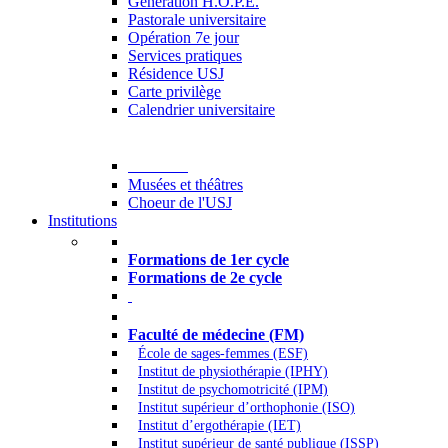
Generation H.O.P.E.
Pastorale universitaire
Opération 7e jour
Services pratiques
Résidence USJ
Carte privilège
Calendrier universitaire
Culture
Musées et théâtres
Choeur de l'USJ
Institutions
Formations à l’USJ
Formations de 1er cycle
Formations de 2e cycle
Médecine et Santé
Faculté de médecine (FM)
École de sages-femmes (ESF)
Institut de physiothérapie (IPHY)
Institut de psychomotricité (IPM)
Institut supérieur d’orthophonie (ISO)
Institut d’ergothérapie (IET)
Institut supérieur de santé publique (ISSP)