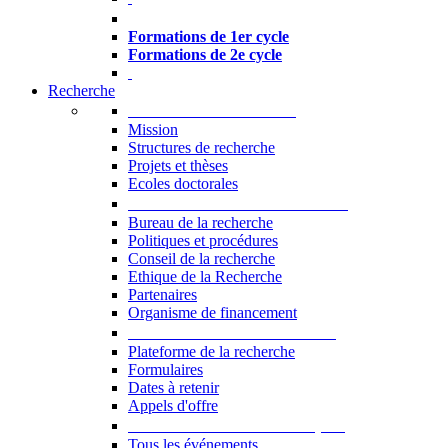
Formations à l’USJ
Formations de 1er cycle
Formations de 2e cycle
Recherche
La Recherche à l'USJ
Mission
Structures de recherche
Projets et thèses
Ecoles doctorales
Vice-rectorat à la Recherche
Bureau de la recherche
Politiques et procédures
Conseil de la recherche
Ethique de la Recherche
Partenaires
Organisme de financement
Plateforme de la recherche
Plateforme de la recherche
Formulaires
Dates à retenir
Appels d'offre
Manifestations Scientifiques
Tous les événements