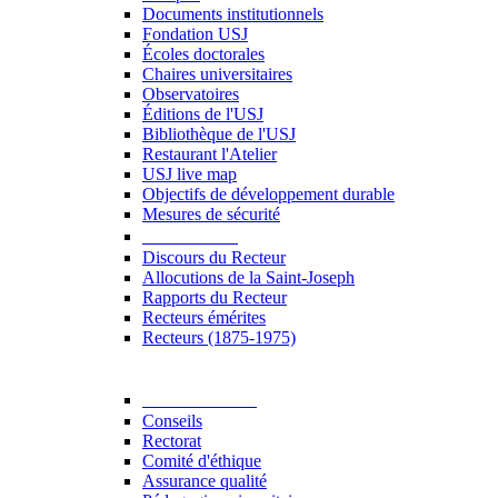
Documents institutionnels
Fondation USJ
Écoles doctorales
Chaires universitaires
Observatoires
Éditions de l'USJ
Bibliothèque de l'USJ
Restaurant l'Atelier
USJ live map
Objectifs de développement durable
Mesures de sécurité
Le Recteur
Discours du Recteur
Allocutions de la Saint-Joseph
Rapports du Recteur
Recteurs émérites
Recteurs (1875-1975)
Gouvernance
Conseils
Rectorat
Comité d'éthique
Assurance qualité