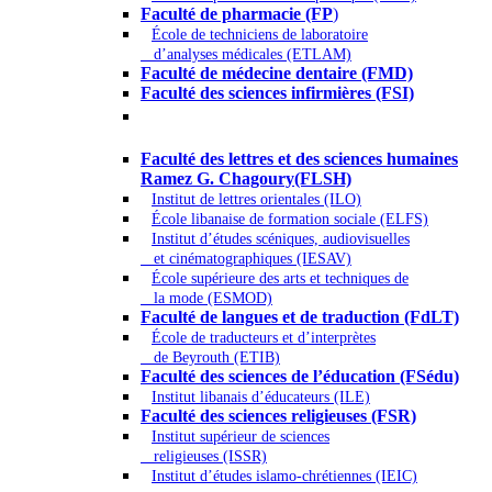
Faculté de pharmacie (FP
)
École de techniciens de laboratoire
d’analyses médicales (ETLAM)
Faculté de médecine dentaire (FMD)
Faculté des sciences infirmières (FSI)
Arts - Lettres et Sciences humaines -
Sciences religieuses
Faculté des lettres et des sciences humaines
Ramez G. Chagoury(FLSH)
Institut de lettres orientales (ILO)
École libanaise de formation sociale (ELFS)
Institut d’études scéniques, audiovisuelles
et cinématographiques (IESAV)
École supérieure des arts et techniques de
la mode (ESMOD)
Faculté de langues et de traduction (FdLT)
École de traducteurs et d’interprètes
de Beyrouth (ETIB)
Faculté des sciences de l’éducation (FSédu)
Institut libanais d’éducateurs (ILE)
Faculté des sciences religieuses (FSR)
Institut supérieur de sciences
religieuses (ISSR)
Institut d’études islamo-chrétiennes (IEIC)