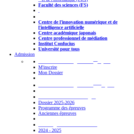
Faculté des sciences (FS)
Autres
Centre de l'innovation numérique et de
l'intelligence artificielle
Centre académique japonais
Centre professionnel de médiation
Institut Confucius
Université pour tous
Admission
er
Admission en ligne au 1
cycle
M'inscrire
Mon Dossier
ème
Admission en ligne au 2
cycle
Documents à télécharger
Dossier 2025-2026
Programme des épreuves
Anciennes épreuves
Catalogue des formations
2024 - 2025