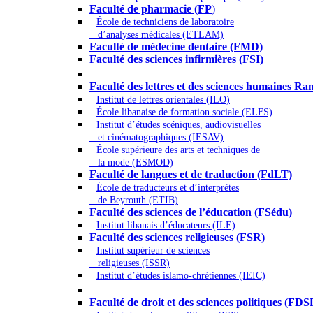
Faculté de pharmacie (FP
)
École de techniciens de laboratoire
d’analyses médicales (ETLAM)
Faculté de médecine dentaire (FMD)
Faculté des sciences infirmières (FSI)
Arts - Lettres et Sciences humaines - Scie
Faculté des lettres et des sciences humaines
Institut de lettres orientales (ILO)
École libanaise de formation sociale (ELFS)
Institut d’études scéniques, audiovisuelles
et cinématographiques (IESAV)
École supérieure des arts et techniques de
la mode (ESMOD)
Faculté de langues et de traduction (FdLT)
École de traducteurs et d’interprètes
de Beyrouth (ETIB)
Faculté des sciences de l’éducation (FSédu)
Institut libanais d’éducateurs (ILE)
Faculté des sciences religieuses (FSR)
Institut supérieur de sciences
religieuses (ISSR)
Institut d’études islamo-chrétiennes (IEIC)
Droit - Sciences politiques
Faculté de droit et des sciences politiques (FDS