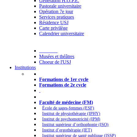
Generation H.O.P.E.
Pastorale universitaire
Opération 7e jour
Services pratiques
Résidence USJ
Carte privilège
Calendrier universitaire
Culture
Musées et théâtres
Choeur de l'USJ
Institutions
Formations à l’USJ
Formations de 1er cycle
Formations de 2e cycle
Médecine et Santé
Faculté de médecine (FM)
École de sages-femmes (ESF)
Institut de physiothérapie (IPHY)
Institut de psychomotricité (IPM)
Institut supérieur d’orthophonie (ISO)
Institut d’ergothérapie (IET)
Institut supérieur de santé publique (ISSP)