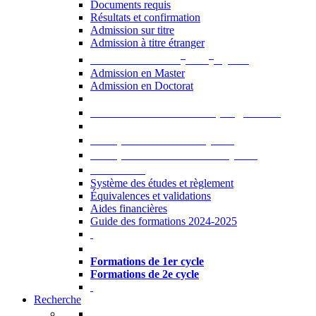
Documents requis
Résultats et confirmation
Admission sur titre
Admission à titre étranger
e
e
Admission aux 2
et 3
cycles
Admission en Master
Admission en Doctorat
Admission en cours de programme
UE optionnelles USJ [PDF]
UE optionnelles ouvertes [PDF]
À savoir...
Système des études et règlement
Équivalences et validations
Aides financières
Guide des formations 2024-2025
Formations à l’USJ
Formations de 1er cycle
Formations de 2e cycle
Recherche
La Recherche à l'USJ