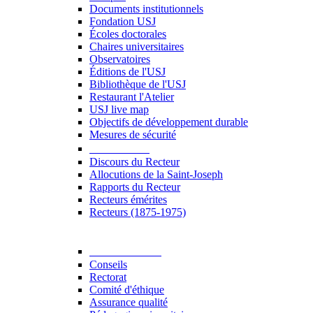
Documents institutionnels
Fondation USJ
Écoles doctorales
Chaires universitaires
Observatoires
Éditions de l'USJ
Bibliothèque de l'USJ
Restaurant l'Atelier
USJ live map
Objectifs de développement durable
Mesures de sécurité
Le Recteur
Discours du Recteur
Allocutions de la Saint-Joseph
Rapports du Recteur
Recteurs émérites
Recteurs (1875-1975)
Gouvernance
Conseils
Rectorat
Comité d'éthique
Assurance qualité