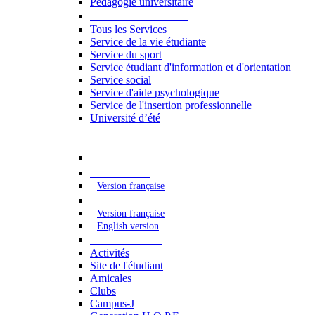
Pédagogie universitaire
Services étudiants
Tous les Services
Service de la vie étudiante
Service du sport
Service étudiant d'information et d'orientation
Service social
Service d'aide psychologique
Service de l'insertion professionnelle
Université d’été
Catalogue des formations
2023 - 2024
Version française
2024 - 2025
Version française
English version
Vie étudiante
Activités
Site de l'étudiant
Amicales
Clubs
Campus-J