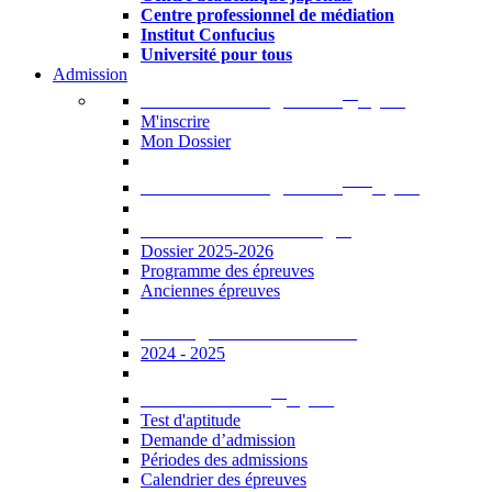
Centre professionnel de médiation
Institut Confucius
Université pour tous
Admission
er
Admission en ligne au 1
cycle
M'inscrire
Mon Dossier
ème
Admission en ligne au 2
cycle
Documents à télécharger
Dossier 2025-2026
Programme des épreuves
Anciennes épreuves
Catalogue des formations
2024 - 2025
er
Admission au 1
cycle
Test d'aptitude
Demande d’admission
Périodes des admissions
Calendrier des épreuves