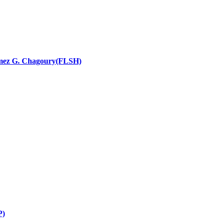
nces religieuses
 Ramez G. Chagoury(FLSH)
P)