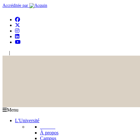
Accréditée par
|
En
Ar
Menu
L'Université
L'USJ
À propos
Campus