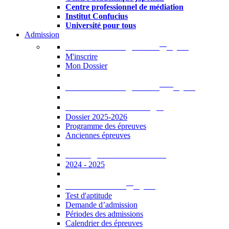
Centre professionnel de médiation
Institut Confucius
Université pour tous
Admission
er
Admission en ligne au 1
cycle
M'inscrire
Mon Dossier
ème
Admission en ligne au 2
cycle
Documents à télécharger
Dossier 2025-2026
Programme des épreuves
Anciennes épreuves
Catalogue des formations
2024 - 2025
er
Admission au 1
cycle
Test d'aptitude
Demande d’admission
Périodes des admissions
Calendrier des épreuves