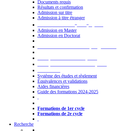
Documents requis
Résultats et confirmation
Admission sur titre
Admission à titre étranger
e
e
Admission aux 2
et 3
cycles
Admission en Master
Admission en Doctorat
Admission en cours de programme
UE optionnelles USJ [PDF]
UE optionnelles ouvertes [PDF]
À savoir...
Système des études et règlement
Équivalences et validations
Aides financières
Guide des formations 2024-2025
Formations à l’USJ
Formations de 1er cycle
Formations de 2e cycle
Recherche
La Recherche à l'USJ