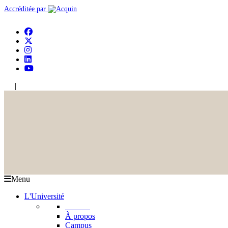
Accréditée par
|
En
Ar
Menu
L'Université
L'USJ
À propos
Campus