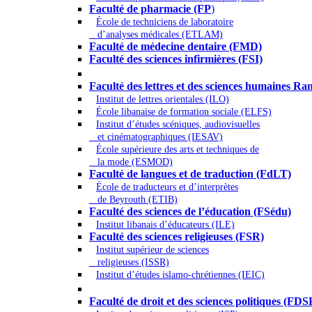
Faculté de pharmacie (FP
)
École de techniciens de laboratoire
d’analyses médicales (ETLAM)
Faculté de médecine dentaire (FMD)
Faculté des sciences infirmières (FSI)
Arts - Lettres et Sciences humaines - Scie
Faculté des lettres et des sciences humaines
Institut de lettres orientales (ILO)
École libanaise de formation sociale (ELFS)
Institut d’études scéniques, audiovisuelles
et cinématographiques (IESAV)
École supérieure des arts et techniques de
la mode (ESMOD)
Faculté de langues et de traduction (FdLT)
École de traducteurs et d’interprètes
de Beyrouth (ETIB)
Faculté des sciences de l’éducation (FSédu)
Institut libanais d’éducateurs (ILE)
Faculté des sciences religieuses (FSR)
Institut supérieur de sciences
religieuses (ISSR)
Institut d’études islamo-chrétiennes (IEIC)
Droit - Sciences politiques
Faculté de droit et des sciences politiques (FDS