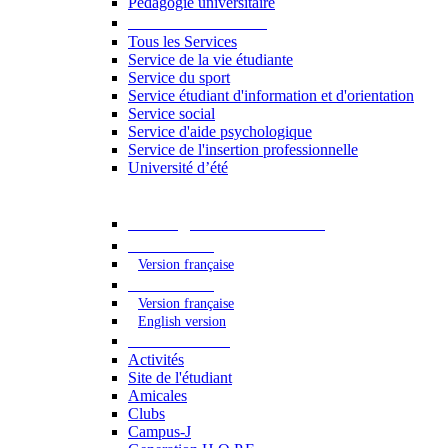
Pédagogie universitaire
Services étudiants
Tous les Services
Service de la vie étudiante
Service du sport
Service étudiant d'information et d'orientation
Service social
Service d'aide psychologique
Service de l'insertion professionnelle
Université d’été
Catalogue des formations
2023 - 2024
Version française
2024 - 2025
Version française
English version
Vie étudiante
Activités
Site de l'étudiant
Amicales
Clubs
Campus-J