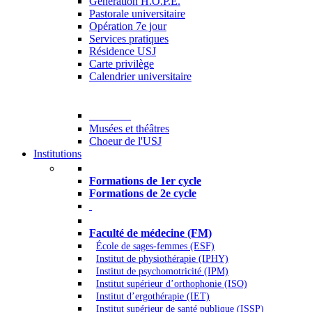
Generation H.O.P.E.
Pastorale universitaire
Opération 7e jour
Services pratiques
Résidence USJ
Carte privilège
Calendrier universitaire
Culture
Musées et théâtres
Choeur de l'USJ
Institutions
Formations à l’USJ
Formations de 1er cycle
Formations de 2e cycle
Médecine et Santé
Faculté de médecine (FM)
École de sages-femmes (ESF)
Institut de physiothérapie (IPHY)
Institut de psychomotricité (IPM)
Institut supérieur d’orthophonie (ISO)
Institut d’ergothérapie (IET)
Institut supérieur de santé publique (ISSP)