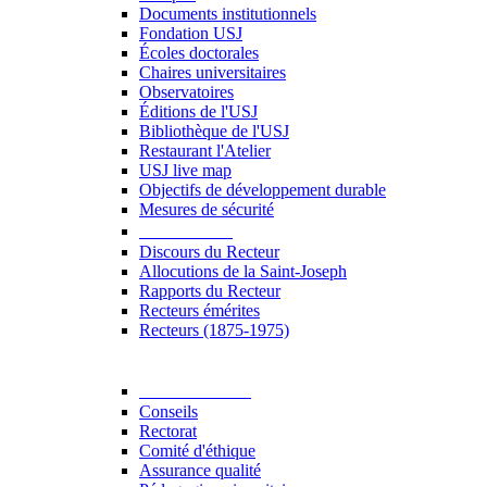
Documents institutionnels
Fondation USJ
Écoles doctorales
Chaires universitaires
Observatoires
Éditions de l'USJ
Bibliothèque de l'USJ
Restaurant l'Atelier
USJ live map
Objectifs de développement durable
Mesures de sécurité
Le Recteur
Discours du Recteur
Allocutions de la Saint-Joseph
Rapports du Recteur
Recteurs émérites
Recteurs (1875-1975)
Gouvernance
Conseils
Rectorat
Comité d'éthique
Assurance qualité