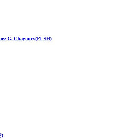
nces religieuses
 Ramez G. Chagoury(FLSH)
P)