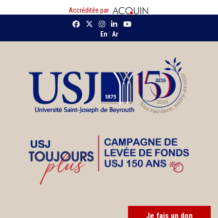
Accréditée par
En
|
Ar
Je fais un don