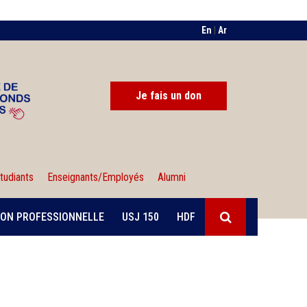
En
|
Ar
Je fais un don
tudiants
Enseignants/Employés
Alumni
ON PROFESSIONNELLE
USJ 150
HDF