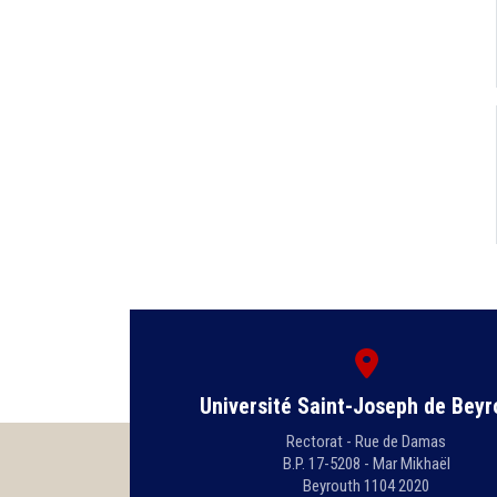
Université Saint-Joseph de Beyr
Rectorat - Rue de Damas
B.P. 17-5208 - Mar Mikhaël
Beyrouth 1104 2020