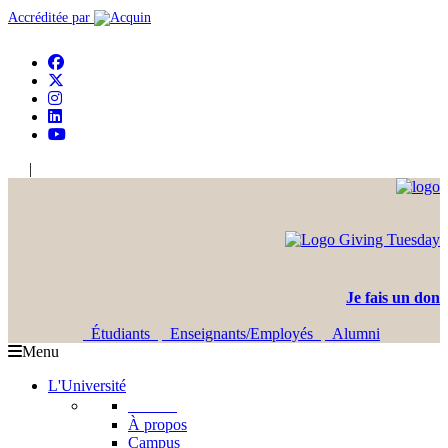
Accréditée par
|
En
Ar
Je fais un don
Étudiants
Enseignants/Employés
Alumni
Menu
L'Université
L'USJ
À propos
Campus