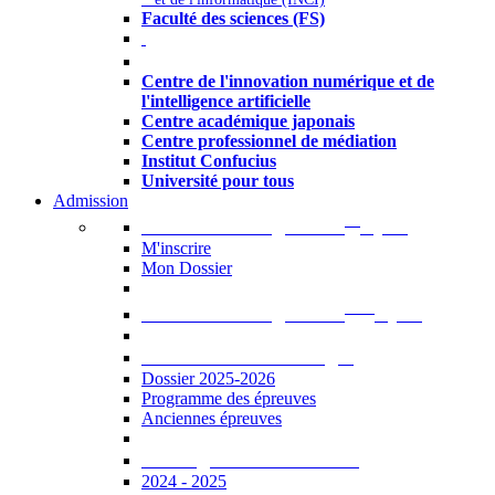
Faculté des sciences (FS)
Autres
Centre de l'innovation numérique et de
l'intelligence artificielle
Centre académique japonais
Centre professionnel de médiation
Institut Confucius
Université pour tous
Admission
er
Admission en ligne au 1
cycle
M'inscrire
Mon Dossier
ème
Admission en ligne au 2
cycle
Documents à télécharger
Dossier 2025-2026
Programme des épreuves
Anciennes épreuves
Catalogue des formations
2024 - 2025