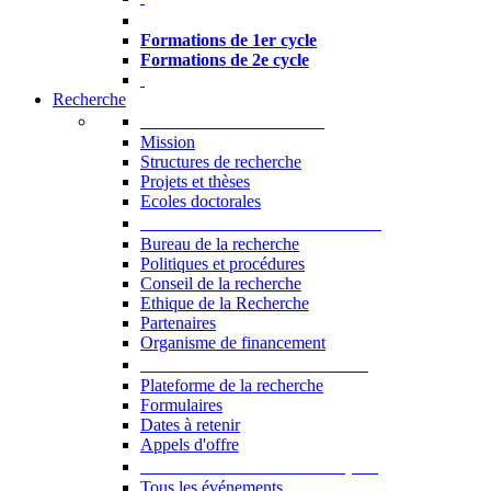
Formations à l’USJ
Formations de 1er cycle
Formations de 2e cycle
Recherche
La Recherche à l'USJ
Mission
Structures de recherche
Projets et thèses
Ecoles doctorales
Vice-rectorat à la Recherche
Bureau de la recherche
Politiques et procédures
Conseil de la recherche
Ethique de la Recherche
Partenaires
Organisme de financement
Plateforme de la recherche
Plateforme de la recherche
Formulaires
Dates à retenir
Appels d'offre
Manifestations Scientifiques
Tous les événements