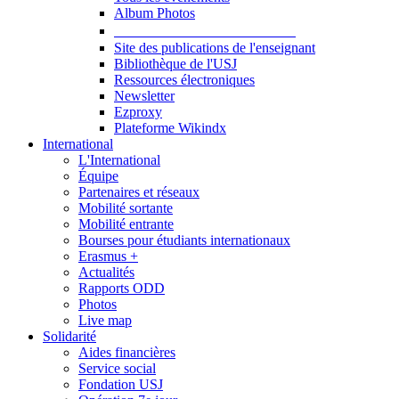
Album Photos
Publications et Ressources
Site des publications de l'enseignant
Bibliothèque de l'USJ
Ressources électroniques
Newsletter
Ezproxy
Plateforme Wikindx
International
L'International
Équipe
Partenaires et réseaux
Mobilité sortante
Mobilité entrante
Bourses pour étudiants internationaux
Erasmus +
Actualités
Rapports ODD
Photos
Live map
Solidarité
Aides financières
Service social
Fondation USJ