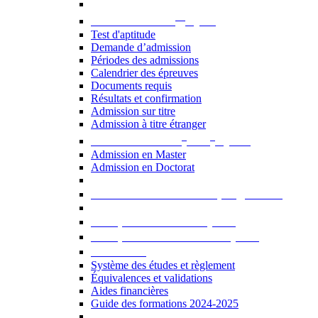
er
Admission au 1
cycle
Test d'aptitude
Demande d’admission
Périodes des admissions
Calendrier des épreuves
Documents requis
Résultats et confirmation
Admission sur titre
Admission à titre étranger
e
e
Admission aux 2
et 3
cycles
Admission en Master
Admission en Doctorat
Admission en cours de programme
UE optionnelles USJ [PDF]
UE optionnelles ouvertes [PDF]
À savoir...
Système des études et règlement
Équivalences et validations
Aides financières
Guide des formations 2024-2025