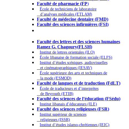
Faculté de pharmacie (FP
)
École de techniciens de laboratoire
d’analyses médicales (ETLAM)
Faculté de médecine dentaire (FMD)
Faculté des sciences infirmières (FSI)
Arts - Lettres et Sciences humaines -
Sciences religieuses
Faculté des lettres et des sciences humaines
Ramez G. Chagoury(FLSH)
Institut de lettres orientales (ILO)
École libanaise de formation sociale (ELFS)
Institut d’études scéniques, audiovisuelles
et cinématographiques (IESAV)
École supérieure des arts et techniques de
la mode (ESMOD)
Faculté de langues et de traduction (FdLT)
École de traducteurs et d’interprètes
de Beyrouth (ETIB)
Faculté des sciences de l’éducation (FSédu)
Institut libanais d’éducateurs (ILE)
Faculté des sciences religieuses (FSR)
Institut supérieur de sciences
religieuses (ISSR)
Institut d’études islamo-chrétiennes (IEIC)