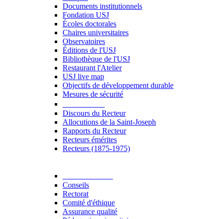
Documents institutionnels
Fondation USJ
Écoles doctorales
Chaires universitaires
Observatoires
Éditions de l'USJ
Bibliothèque de l'USJ
Restaurant l'Atelier
USJ live map
Objectifs de développement durable
Mesures de sécurité
Le Recteur
Discours du Recteur
Allocutions de la Saint-Joseph
Rapports du Recteur
Recteurs émérites
Recteurs (1875-1975)
Gouvernance
Conseils
Rectorat
Comité d'éthique
Assurance qualité