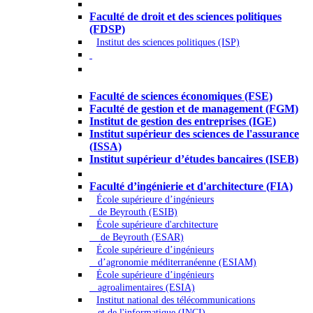
Droit - Sciences politiques
Faculté de droit et des sciences politiques
(FDSP)
Institut des sciences politiques (ISP)
Économie - Gestion - Banque -
Assurances
Faculté de sciences économiques (FSE)
Faculté de gestion et de management (FGM)
Institut de gestion des entreprises (IGE)
Institut supérieur des sciences de l'assurance
(ISSA)
Institut supérieur d’études bancaires (ISEB)
Ingénierie et technologie - Sciences
Faculté d’ingénierie et d'architecture (FIA)
École supérieure d’ingénieurs
de Beyrouth (ESIB)
École supérieure d'architecture
de Beyrouth (ESAR)
École supérieure d’ingénieurs
d’agronomie méditerranéenne (ESIAM)
École supérieure d’ingénieurs
agroalimentaires (ESIA)
Institut national des télécommunications
et de l'informatique (INCI)