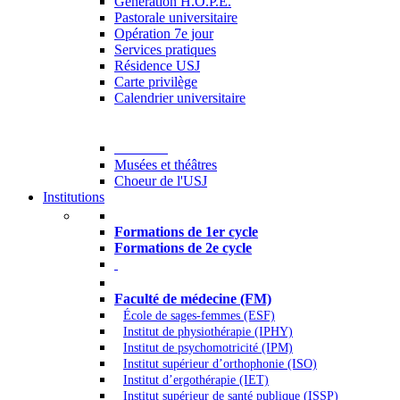
Generation H.O.P.E.
Pastorale universitaire
Opération 7e jour
Services pratiques
Résidence USJ
Carte privilège
Calendrier universitaire
Culture
Musées et théâtres
Choeur de l'USJ
Institutions
Formations à l’USJ
Formations de 1er cycle
Formations de 2e cycle
Médecine et Santé
Faculté de médecine (FM)
École de sages-femmes (ESF)
Institut de physiothérapie (IPHY)
Institut de psychomotricité (IPM)
Institut supérieur d’orthophonie (ISO)
Institut d’ergothérapie (IET)
Institut supérieur de santé publique (ISSP)