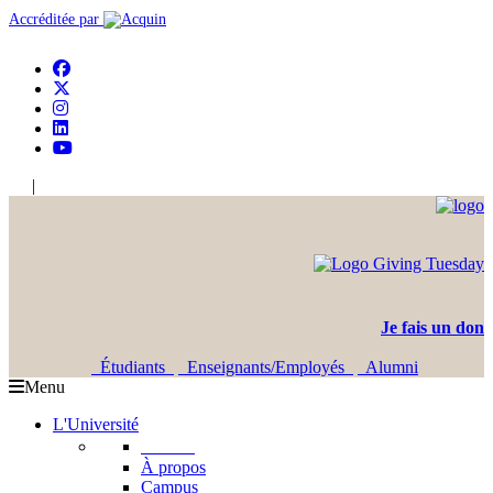
Accréditée par
|
En
Ar
Je fais un don
Étudiants
Enseignants/Employés
Alumni
Menu
L'Université
L'USJ
À propos
Campus