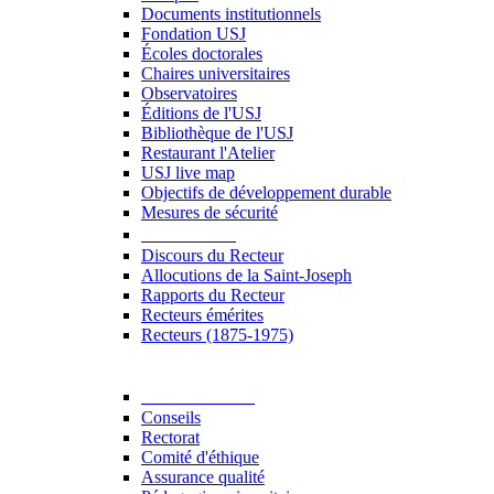
Documents institutionnels
Fondation USJ
Écoles doctorales
Chaires universitaires
Observatoires
Éditions de l'USJ
Bibliothèque de l'USJ
Restaurant l'Atelier
USJ live map
Objectifs de développement durable
Mesures de sécurité
Le Recteur
Discours du Recteur
Allocutions de la Saint-Joseph
Rapports du Recteur
Recteurs émérites
Recteurs (1875-1975)
Gouvernance
Conseils
Rectorat
Comité d'éthique
Assurance qualité