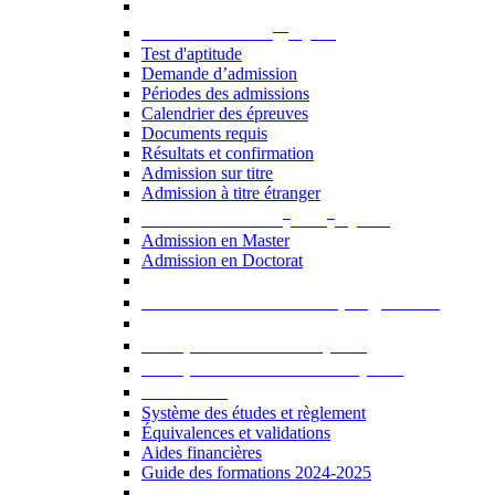
er
Admission au 1
cycle
Test d'aptitude
Demande d’admission
Périodes des admissions
Calendrier des épreuves
Documents requis
Résultats et confirmation
Admission sur titre
Admission à titre étranger
e
e
Admission aux 2
et 3
cycles
Admission en Master
Admission en Doctorat
Admission en cours de programme
UE optionnelles USJ [PDF]
UE optionnelles ouvertes [PDF]
À savoir...
Système des études et règlement
Équivalences et validations
Aides financières
Guide des formations 2024-2025