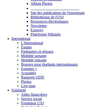
Album Photos
Publications et Ressources
Site des publications de l'enseignant
Bibliothèque de l'USJ
Ressources électroniques
Newsletter
Ezproxy
Plateforme Wikindx
International
L'International
Équipe
Partenaires et réseaux
Mobilité sortante
Mobilité entrante
Bourses pour étudiants internationaux
Erasmus +
Actualités
Rapports ODD
Photos
Live map
Solidarité
Aides financières
Service social
Fondation USJ