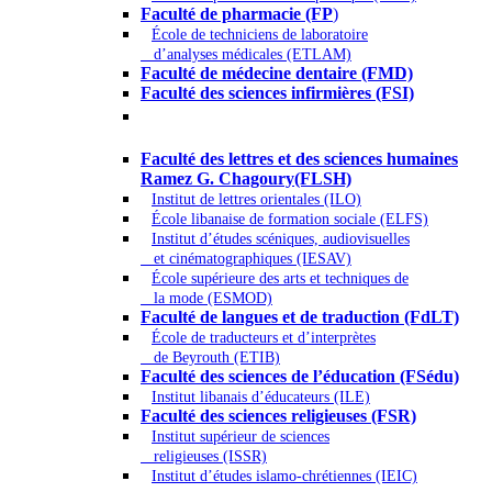
Faculté de pharmacie (FP
)
École de techniciens de laboratoire
d’analyses médicales (ETLAM)
Faculté de médecine dentaire (FMD)
Faculté des sciences infirmières (FSI)
Arts - Lettres et Sciences humaines -
Sciences religieuses
Faculté des lettres et des sciences humaines
Ramez G. Chagoury(FLSH)
Institut de lettres orientales (ILO)
École libanaise de formation sociale (ELFS)
Institut d’études scéniques, audiovisuelles
et cinématographiques (IESAV)
École supérieure des arts et techniques de
la mode (ESMOD)
Faculté de langues et de traduction (FdLT)
École de traducteurs et d’interprètes
de Beyrouth (ETIB)
Faculté des sciences de l’éducation (FSédu)
Institut libanais d’éducateurs (ILE)
Faculté des sciences religieuses (FSR)
Institut supérieur de sciences
religieuses (ISSR)
Institut d’études islamo-chrétiennes (IEIC)