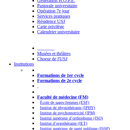
Generation H.O.P.E.
Pastorale universitaire
Opération 7e jour
Services pratiques
Résidence USJ
Carte privilège
Calendrier universitaire
Culture
Musées et théâtres
Choeur de l'USJ
Institutions
Formations à l’USJ
Formations de 1er cycle
Formations de 2e cycle
Médecine et Santé
Faculté de médecine (FM)
École de sages-femmes (ESF)
Institut de physiothérapie (IPHY)
Institut de psychomotricité (IPM)
Institut supérieur d’orthophonie (ISO)
Institut d’ergothérapie (IET)
Institut supérieur de santé publique (ISSP)