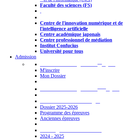
Faculté des sciences (FS)
Autres
Centre de l'innovation numérique et de
l'intelligence artificielle
Centre académique japonais
Centre professionnel de médiation
Institut Confucius
Université pour tous
Admission
er
Admission en ligne au 1
cycle
M'inscrire
Mon Dossier
ème
Admission en ligne au 2
cycle
Documents à télécharger
Dossier 2025-2026
Programme des épreuves
Anciennes épreuves
Catalogue des formations
2024 - 2025