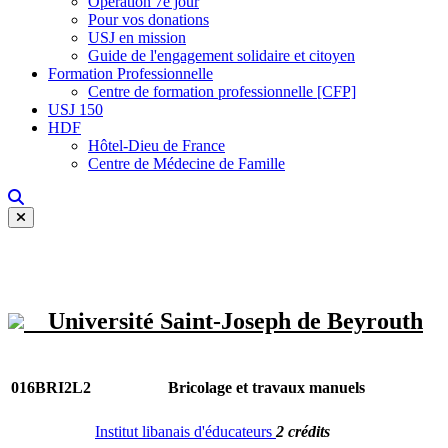
Opération 7e jour
Pour vos donations
USJ en mission
Guide de l'engagement solidaire et citoyen
Formation Professionnelle
Centre de formation professionnelle [CFP]
USJ 150
HDF
Hôtel-Dieu de France
Centre de Médecine de Famille
Université Saint-Joseph de Beyrouth
016BRI2L2
Bricolage et travaux manuels
Institut libanais d'éducateurs
2 crédits