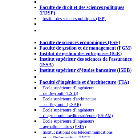
Droit - Sciences politiques
Faculté de droit et des sciences politiques
(FDSP)
Institut des sciences politiques (ISP)
Économie - Gestion - Banque -
Assurances
Faculté de sciences économiques (FSE)
Faculté de gestion et de management (FGM)
Institut de gestion des entreprises (IGE)
Institut supérieur des sciences de l'assurance
(ISSA)
Institut supérieur d’études bancaires (ISEB)
Ingénierie et technologie - Sciences
Faculté d’ingénierie et d'architecture (FIA)
École supérieure d’ingénieurs
de Beyrouth (ESIB)
École supérieure d'architecture
de Beyrouth (ESAR)
École supérieure d’ingénieurs
d’agronomie méditerranéenne (ESIAM)
École supérieure d’ingénieurs
agroalimentaires (ESIA)
Institut national des télécommunications
et de l'informatique (INCI)