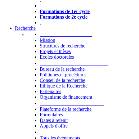
Formations à l’USJ
Formations de 1er cycle
Formations de 2e cycle
Recherche
La Recherche à l'USJ
Mission
Structures de recherche
Projets et thèses
Ecoles doctorales
Vice-rectorat à la Recherche
Bureau de la recherche
Politiques et procédures
Conseil de la recherche
Ethique de la Recherche
Partenaires
Organisme de financement
Plateforme de la recherche
Plateforme de la recherche
Formulaires
Dates à retenir
Appels d'offre
Manifestations Scientifiques
Tous les événements