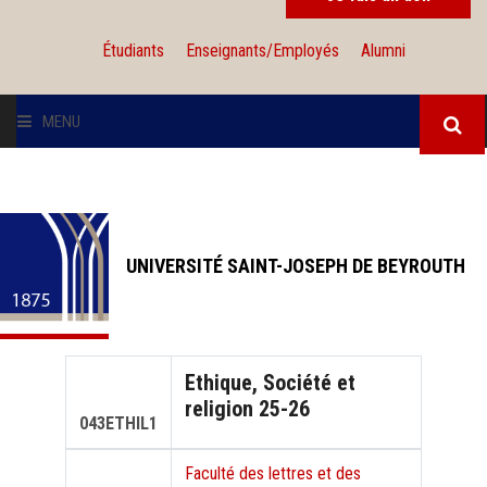
Étudiants
Enseignants/Employés
Alumni
MENU
L'UNIVERSITÉ
INSTITUTIONS
UNIVERSITÉ SAINT-JOSEPH DE BEYROUTH
ADMISSION
RECHERCHE
Ethique, Société et
religion 25-26
INTERNATIONAL
043ETHIL1
Faculté des lettres et des
SOLIDARITÉ