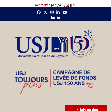
Accréditée par
En
|
Ar
Je fais un don