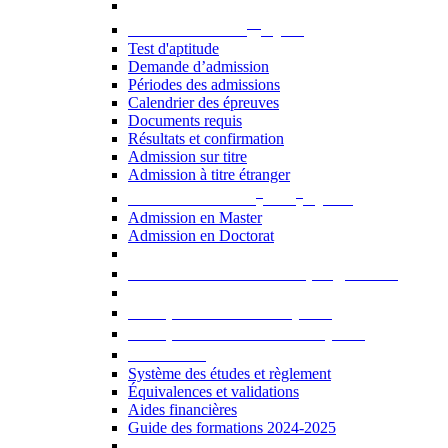
er
Admission au 1
cycle
Test d'aptitude
Demande d’admission
Périodes des admissions
Calendrier des épreuves
Documents requis
Résultats et confirmation
Admission sur titre
Admission à titre étranger
e
e
Admission aux 2
et 3
cycles
Admission en Master
Admission en Doctorat
Admission en cours de programme
UE optionnelles USJ [PDF]
UE optionnelles ouvertes [PDF]
À savoir...
Système des études et règlement
Équivalences et validations
Aides financières
Guide des formations 2024-2025