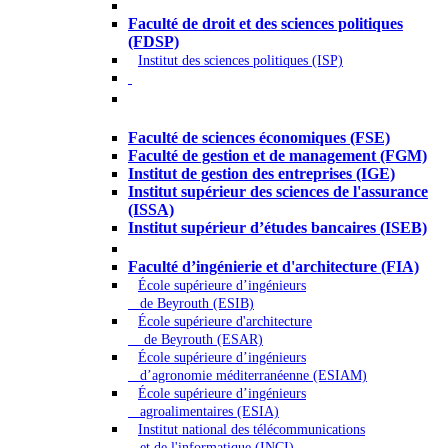
Droit - Sciences politiques
Faculté de droit et des sciences politiques
(FDSP)
Institut des sciences politiques (ISP)
Économie - Gestion - Banque -
Assurances
Faculté de sciences économiques (FSE)
Faculté de gestion et de management (FGM)
Institut de gestion des entreprises (IGE)
Institut supérieur des sciences de l'assurance
(ISSA)
Institut supérieur d’études bancaires (ISEB)
Ingénierie et technologie - Sciences
Faculté d’ingénierie et d'architecture (FIA)
École supérieure d’ingénieurs
de Beyrouth (ESIB)
École supérieure d'architecture
de Beyrouth (ESAR)
École supérieure d’ingénieurs
d’agronomie méditerranéenne (ESIAM)
École supérieure d’ingénieurs
agroalimentaires (ESIA)
Institut national des télécommunications
et de l'informatique (INCI)