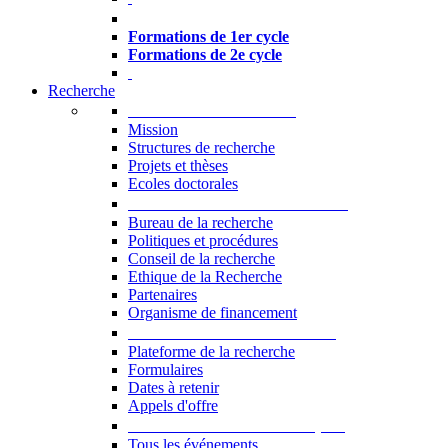
Formations à l’USJ
Formations de 1er cycle
Formations de 2e cycle
Recherche
La Recherche à l'USJ
Mission
Structures de recherche
Projets et thèses
Ecoles doctorales
Vice-rectorat à la Recherche
Bureau de la recherche
Politiques et procédures
Conseil de la recherche
Ethique de la Recherche
Partenaires
Organisme de financement
Plateforme de la recherche
Plateforme de la recherche
Formulaires
Dates à retenir
Appels d'offre
Manifestations Scientifiques
Tous les événements