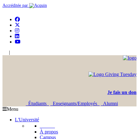
Accréditée par
|
En
Ar
Je fais un don
Étudiants
Enseignants/Employés
Alumni
Menu
L'Université
L'USJ
À propos
Campus