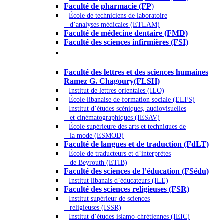
Faculté de pharmacie (FP
)
École de techniciens de laboratoire
d’analyses médicales (ETLAM)
Faculté de médecine dentaire (FMD)
Faculté des sciences infirmières (FSI)
Arts - Lettres et Sciences humaines -
Sciences religieuses
Faculté des lettres et des sciences humaines
Ramez G. Chagoury(FLSH)
Institut de lettres orientales (ILO)
École libanaise de formation sociale (ELFS)
Institut d’études scéniques, audiovisuelles
et cinématographiques (IESAV)
École supérieure des arts et techniques de
la mode (ESMOD)
Faculté de langues et de traduction (FdLT)
École de traducteurs et d’interprètes
de Beyrouth (ETIB)
Faculté des sciences de l’éducation (FSédu)
Institut libanais d’éducateurs (ILE)
Faculté des sciences religieuses (FSR)
Institut supérieur de sciences
religieuses (ISSR)
Institut d’études islamo-chrétiennes (IEIC)