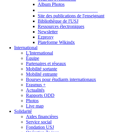
Album Photos
Publications et Ressources
Site des publications de l'enseignant
Bibliothèque de l'USJ
Ressources électroniques
Newsletter
Ezproxy
Plateforme Wikindx
International
L'International
Équipe
Partenaires et réseaux
Mobilité sortante
Mobilité entrante
Bourses pour étudiants internationaux
Erasmus +
Actualités
Rapports ODD
Photos
Live map
Solidarité
Aides financières
Service social
Fondation USJ