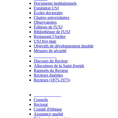
Documents institutionnels
Fondation USJ
Écoles doctorales
Chaires universitaires
Observatoires
Éditions de l'USJ
Bibliothèque de l'USJ
Restaurant l'Atelier
USJ live map
Objectifs de développement durable
Mesures de sécurité
Le Recteur
Discours du Recteur
Allocutions de la Saint-Joseph
Rapports du Recteur
Recteurs émérites
Recteurs (1875-1975)
Gouvernance
Conseils
Rectorat
Comité d'éthique
Assurance qualité