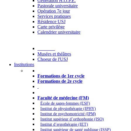
Generation H.O.P.E.
Pastorale universitaire
Opération 7e jour
Services pratiques
Résidence USJ
Carte privilège
Calendrier universitaire
Culture
Musées et théâtres
Choeur de l'USJ
Institutions
Formations à l’USJ
Formations de 1er cycle
Formations de 2e cycle
Médecine et Santé
Faculté de médecine (FM)
École de sages-femmes (ESF)
Institut de physiothérapie (IPHY)
Institut de psychomotricité (IPM)
Institut supérieur d’orthophonie (ISO)
Institut d’ergothérapie (IET)
Institut supérieur de santé publique (ISSP)