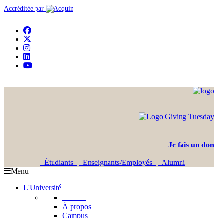
Accréditée par
|
En
Ar
Je fais un don
Étudiants
Enseignants/Employés
Alumni
Menu
L'Université
L'USJ
À propos
Campus