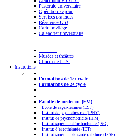
Generation H.O.P.E.
Pastorale universitaire
Opération 7e jour
Services pratiques
Résidence USJ
Carte privilège
Calendrier universitaire
Culture
Musées et théâtres
Choeur de l'USJ
Institutions
Formations à l’USJ
Formations de 1er cycle
Formations de 2e cycle
Médecine et Santé
Faculté de médecine (FM)
École de sages-femmes (ESF)
Institut de physiothérapie (IPHY)
Institut de psychomotricité (IPM)
Institut supérieur d’orthophonie (ISO)
Institut d’ergothérapie (IET)
Institut supérieur de santé publique (ISSP)