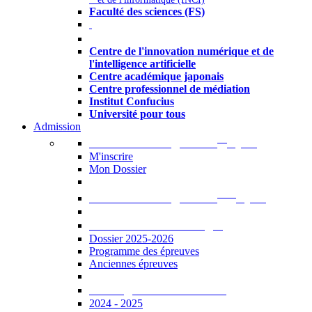
Faculté des sciences (FS)
Autres
Centre de l'innovation numérique et de
l'intelligence artificielle
Centre académique japonais
Centre professionnel de médiation
Institut Confucius
Université pour tous
Admission
er
Admission en ligne au 1
cycle
M'inscrire
Mon Dossier
ème
Admission en ligne au 2
cycle
Documents à télécharger
Dossier 2025-2026
Programme des épreuves
Anciennes épreuves
Catalogue des formations
2024 - 2025