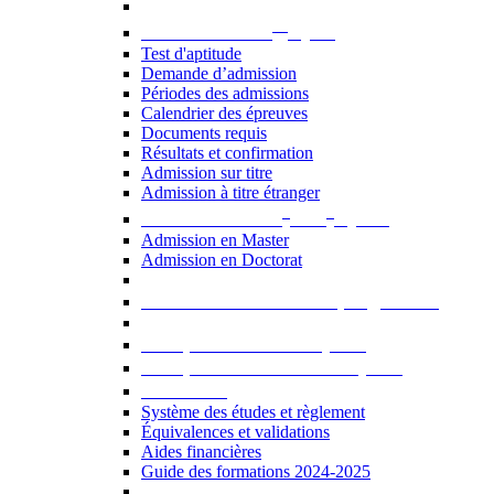
er
Admission au 1
cycle
Test d'aptitude
Demande d’admission
Périodes des admissions
Calendrier des épreuves
Documents requis
Résultats et confirmation
Admission sur titre
Admission à titre étranger
e
e
Admission aux 2
et 3
cycles
Admission en Master
Admission en Doctorat
Admission en cours de programme
UE optionnelles USJ [PDF]
UE optionnelles ouvertes [PDF]
À savoir...
Système des études et règlement
Équivalences et validations
Aides financières
Guide des formations 2024-2025