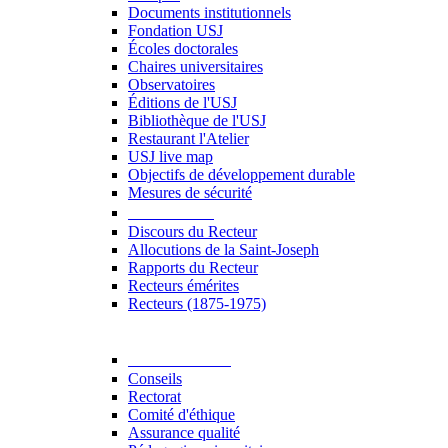
Documents institutionnels
Fondation USJ
Écoles doctorales
Chaires universitaires
Observatoires
Éditions de l'USJ
Bibliothèque de l'USJ
Restaurant l'Atelier
USJ live map
Objectifs de développement durable
Mesures de sécurité
Le Recteur
Discours du Recteur
Allocutions de la Saint-Joseph
Rapports du Recteur
Recteurs émérites
Recteurs (1875-1975)
Gouvernance
Conseils
Rectorat
Comité d'éthique
Assurance qualité