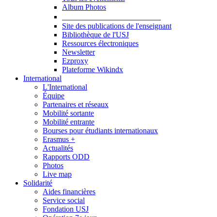
Album Photos
Publications et Ressources
Site des publications de l'enseignant
Bibliothèque de l'USJ
Ressources électroniques
Newsletter
Ezproxy
Plateforme Wikindx
International
L'International
Équipe
Partenaires et réseaux
Mobilité sortante
Mobilité entrante
Bourses pour étudiants internationaux
Erasmus +
Actualités
Rapports ODD
Photos
Live map
Solidarité
Aides financières
Service social
Fondation USJ