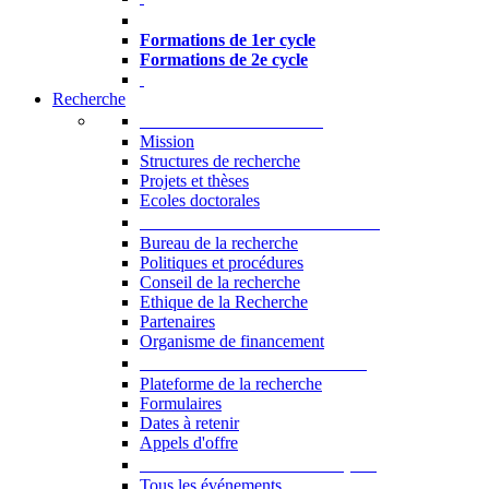
Formations à l’USJ
Formations de 1er cycle
Formations de 2e cycle
Recherche
La Recherche à l'USJ
Mission
Structures de recherche
Projets et thèses
Ecoles doctorales
Vice-rectorat à la Recherche
Bureau de la recherche
Politiques et procédures
Conseil de la recherche
Ethique de la Recherche
Partenaires
Organisme de financement
Plateforme de la recherche
Plateforme de la recherche
Formulaires
Dates à retenir
Appels d'offre
Manifestations Scientifiques
Tous les événements