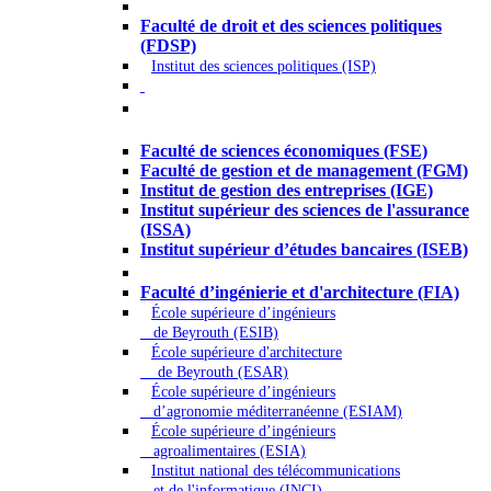
Droit - Sciences politiques
Faculté de droit et des sciences politiques
(FDSP)
Institut des sciences politiques (ISP)
Économie - Gestion - Banque -
Assurances
Faculté de sciences économiques (FSE)
Faculté de gestion et de management (FGM)
Institut de gestion des entreprises (IGE)
Institut supérieur des sciences de l'assurance
(ISSA)
Institut supérieur d’études bancaires (ISEB)
Ingénierie et technologie - Sciences
Faculté d’ingénierie et d'architecture (FIA)
École supérieure d’ingénieurs
de Beyrouth (ESIB)
École supérieure d'architecture
de Beyrouth (ESAR)
École supérieure d’ingénieurs
d’agronomie méditerranéenne (ESIAM)
École supérieure d’ingénieurs
agroalimentaires (ESIA)
Institut national des télécommunications
et de l'informatique (INCI)