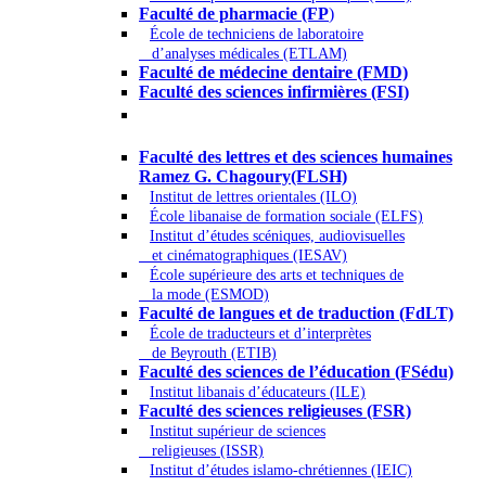
Faculté de pharmacie (FP
)
École de techniciens de laboratoire
d’analyses médicales (ETLAM)
Faculté de médecine dentaire (FMD)
Faculté des sciences infirmières (FSI)
Arts - Lettres et Sciences humaines -
Sciences religieuses
Faculté des lettres et des sciences humaines
Ramez G. Chagoury(FLSH)
Institut de lettres orientales (ILO)
École libanaise de formation sociale (ELFS)
Institut d’études scéniques, audiovisuelles
et cinématographiques (IESAV)
École supérieure des arts et techniques de
la mode (ESMOD)
Faculté de langues et de traduction (FdLT)
École de traducteurs et d’interprètes
de Beyrouth (ETIB)
Faculté des sciences de l’éducation (FSédu)
Institut libanais d’éducateurs (ILE)
Faculté des sciences religieuses (FSR)
Institut supérieur de sciences
religieuses (ISSR)
Institut d’études islamo-chrétiennes (IEIC)