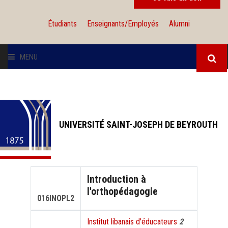
Étudiants
Enseignants/Employés
Alumni
MENU
L'UNIVERSITÉ
INSTITUTIONS
UNIVERSITÉ SAINT-JOSEPH DE BEYROUTH
ADMISSION
RECHERCHE
Introduction à
l'orthopédagogie
INTERNATIONAL
016INOPL2
Institut libanais d'éducateurs
2
SOLIDARITÉ