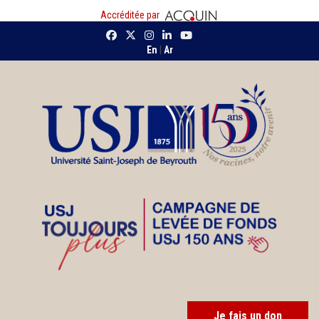
Accréditée par
En
|
Ar
Je fais un don