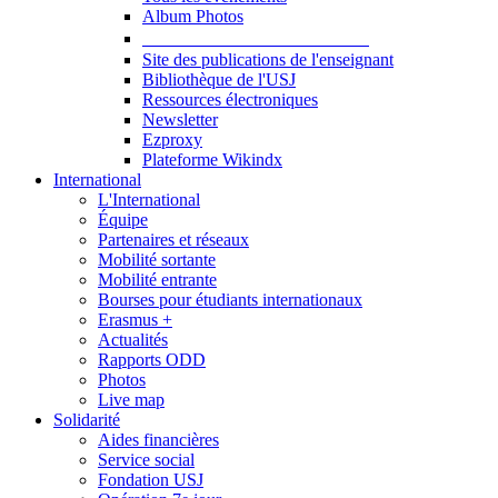
Album Photos
Publications et Ressources
Site des publications de l'enseignant
Bibliothèque de l'USJ
Ressources électroniques
Newsletter
Ezproxy
Plateforme Wikindx
International
L'International
Équipe
Partenaires et réseaux
Mobilité sortante
Mobilité entrante
Bourses pour étudiants internationaux
Erasmus +
Actualités
Rapports ODD
Photos
Live map
Solidarité
Aides financières
Service social
Fondation USJ