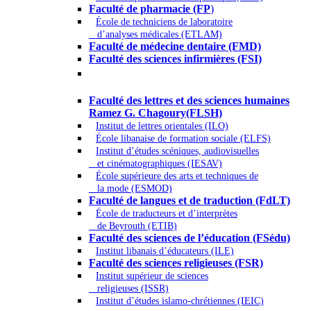
Faculté de pharmacie (FP
)
École de techniciens de laboratoire
d’analyses médicales (ETLAM)
Faculté de médecine dentaire (FMD)
Faculté des sciences infirmières (FSI)
Arts - Lettres et Sciences humaines -
Sciences religieuses
Faculté des lettres et des sciences humaines
Ramez G. Chagoury(FLSH)
Institut de lettres orientales (ILO)
École libanaise de formation sociale (ELFS)
Institut d’études scéniques, audiovisuelles
et cinématographiques (IESAV)
École supérieure des arts et techniques de
la mode (ESMOD)
Faculté de langues et de traduction (FdLT)
École de traducteurs et d’interprètes
de Beyrouth (ETIB)
Faculté des sciences de l’éducation (FSédu)
Institut libanais d’éducateurs (ILE)
Faculté des sciences religieuses (FSR)
Institut supérieur de sciences
religieuses (ISSR)
Institut d’études islamo-chrétiennes (IEIC)