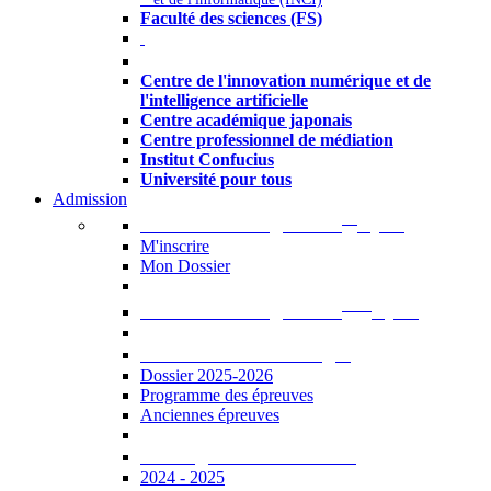
Faculté des sciences (FS)
Autres
Centre de l'innovation numérique et de
l'intelligence artificielle
Centre académique japonais
Centre professionnel de médiation
Institut Confucius
Université pour tous
Admission
er
Admission en ligne au 1
cycle
M'inscrire
Mon Dossier
ème
Admission en ligne au 2
cycle
Documents à télécharger
Dossier 2025-2026
Programme des épreuves
Anciennes épreuves
Catalogue des formations
2024 - 2025