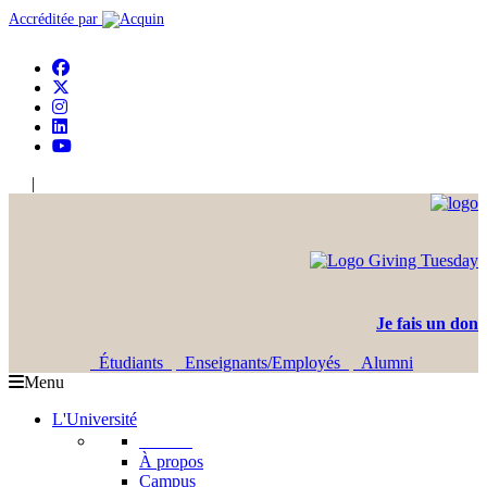
Accréditée par
|
En
Ar
Je fais un don
Étudiants
Enseignants/Employés
Alumni
Menu
L'Université
L'USJ
À propos
Campus