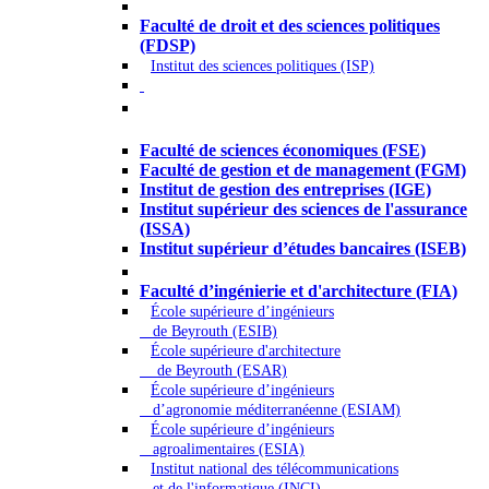
Droit - Sciences politiques
Faculté de droit et des sciences politiques
(FDSP)
Institut des sciences politiques (ISP)
Économie - Gestion - Banque -
Assurances
Faculté de sciences économiques (FSE)
Faculté de gestion et de management (FGM)
Institut de gestion des entreprises (IGE)
Institut supérieur des sciences de l'assurance
(ISSA)
Institut supérieur d’études bancaires (ISEB)
Ingénierie et technologie - Sciences
Faculté d’ingénierie et d'architecture (FIA)
École supérieure d’ingénieurs
de Beyrouth (ESIB)
École supérieure d'architecture
de Beyrouth (ESAR)
École supérieure d’ingénieurs
d’agronomie méditerranéenne (ESIAM)
École supérieure d’ingénieurs
agroalimentaires (ESIA)
Institut national des télécommunications
et de l'informatique (INCI)