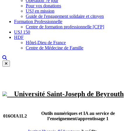
Opération 7e jour
Pour vos donations
USJ en mission
Guide de l'engagement solidaire et citoyen
Formation Professionnelle
Centre de formation professionnelle [CFP]
USJ 150
HDF
Hôtel-Dieu de France
Centre de Médecine de Famille
Université Saint-Joseph de Beyrouth
Outils numériques et IA au service de
016OIA1L2
l’enseignement/apprentissage 1