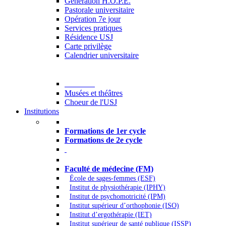
Generation H.O.P.E.
Pastorale universitaire
Opération 7e jour
Services pratiques
Résidence USJ
Carte privilège
Calendrier universitaire
Culture
Musées et théâtres
Choeur de l'USJ
Institutions
Formations à l’USJ
Formations de 1er cycle
Formations de 2e cycle
Médecine et Santé
Faculté de médecine (FM)
École de sages-femmes (ESF)
Institut de physiothérapie (IPHY)
Institut de psychomotricité (IPM)
Institut supérieur d’orthophonie (ISO)
Institut d’ergothérapie (IET)
Institut supérieur de santé publique (ISSP)