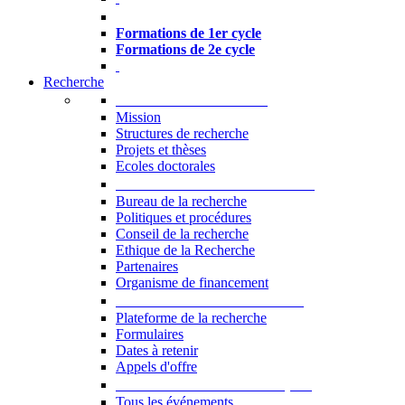
Formations à l’USJ
Formations de 1er cycle
Formations de 2e cycle
Recherche
La Recherche à l'USJ
Mission
Structures de recherche
Projets et thèses
Ecoles doctorales
Vice-rectorat à la Recherche
Bureau de la recherche
Politiques et procédures
Conseil de la recherche
Ethique de la Recherche
Partenaires
Organisme de financement
Plateforme de la recherche
Plateforme de la recherche
Formulaires
Dates à retenir
Appels d'offre
Manifestations Scientifiques
Tous les événements