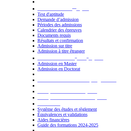
er
Admission au 1
cycle
Test d'aptitude
Demande d’admission
Périodes des admissions
Calendrier des épreuves
Documents requis
Résultats et confirmation
Admission sur titre
Admission à titre étranger
e
e
Admission aux 2
et 3
cycles
Admission en Master
Admission en Doctorat
Admission en cours de programme
UE optionnelles USJ [PDF]
UE optionnelles ouvertes [PDF]
À savoir...
Système des études et règlement
Équivalences et validations
Aides financières
Guide des formations 2024-2025