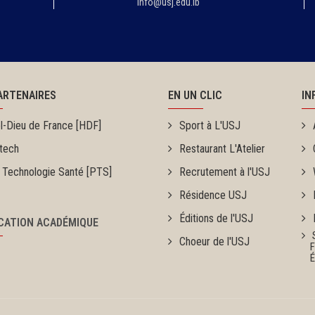
info@usj.edu.lb
ARTENAIRES
EN UN CLIC
IN
l-Dieu de France [HDF]
Sport à L'USJ
tech
Restaurant L'Atelier
 Technologie Santé [PTS]
Recrutement à l'USJ
Résidence USJ
Éditions de l'USJ
ICATION ACADÉMIQUE
Choeur de l'USJ
Fou
Ét