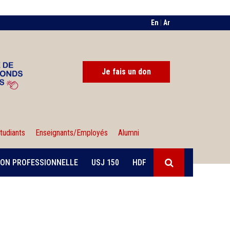
En
|
Ar
Je fais un don
tudiants
Enseignants/Employés
Alumni
ON PROFESSIONNELLE
USJ 150
HDF