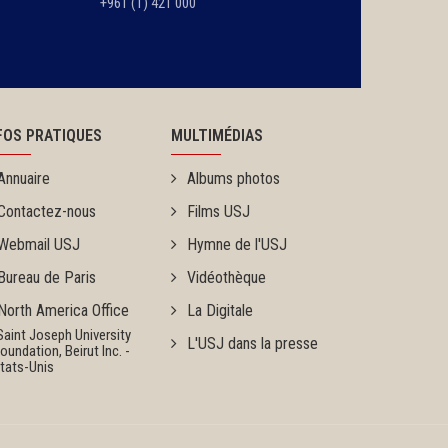
+961 (1) 421 000
FOS PRATIQUES
MULTIMÉDIAS
Annuaire
Albums photos
Contactez-nous
Films USJ
Webmail USJ
Hymne de l'USJ
Bureau de Paris
Vidéothèque
North America Office
La Digitale
Saint Joseph University
L'USJ dans la presse
ndation, Beirut Inc. -
ats-Unis