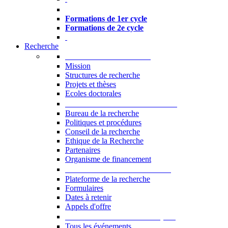
Formations à l’USJ
Formations de 1er cycle
Formations de 2e cycle
Recherche
La Recherche à l'USJ
Mission
Structures de recherche
Projets et thèses
Ecoles doctorales
Vice-rectorat à la Recherche
Bureau de la recherche
Politiques et procédures
Conseil de la recherche
Ethique de la Recherche
Partenaires
Organisme de financement
Plateforme de la recherche
Plateforme de la recherche
Formulaires
Dates à retenir
Appels d'offre
Manifestations Scientifiques
Tous les événements