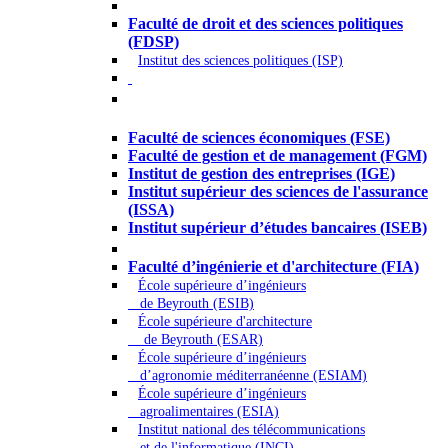
Droit - Sciences politiques
Faculté de droit et des sciences politiques
(FDSP)
Institut des sciences politiques (ISP)
Économie - Gestion - Banque -
Assurances
Faculté de sciences économiques (FSE)
Faculté de gestion et de management (FGM)
Institut de gestion des entreprises (IGE)
Institut supérieur des sciences de l'assurance
(ISSA)
Institut supérieur d’études bancaires (ISEB)
Ingénierie et technologie - Sciences
Faculté d’ingénierie et d'architecture (FIA)
École supérieure d’ingénieurs
de Beyrouth (ESIB)
École supérieure d'architecture
de Beyrouth (ESAR)
École supérieure d’ingénieurs
d’agronomie méditerranéenne (ESIAM)
École supérieure d’ingénieurs
agroalimentaires (ESIA)
Institut national des télécommunications
et de l'informatique (INCI)