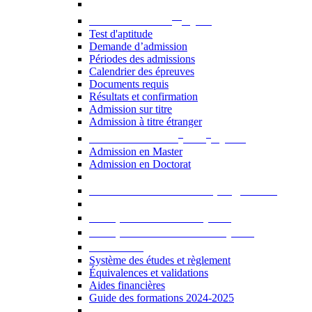
er
Admission au 1
cycle
Test d'aptitude
Demande d’admission
Périodes des admissions
Calendrier des épreuves
Documents requis
Résultats et confirmation
Admission sur titre
Admission à titre étranger
e
e
Admission aux 2
et 3
cycles
Admission en Master
Admission en Doctorat
Admission en cours de programme
UE optionnelles USJ [PDF]
UE optionnelles ouvertes [PDF]
À savoir...
Système des études et règlement
Équivalences et validations
Aides financières
Guide des formations 2024-2025