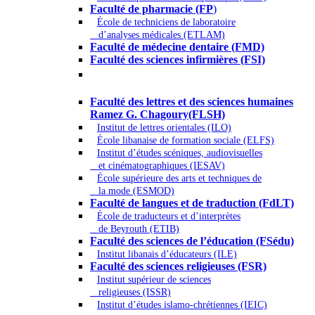
Faculté de pharmacie (FP
)
École de techniciens de laboratoire
d’analyses médicales (ETLAM)
Faculté de médecine dentaire (FMD)
Faculté des sciences infirmières (FSI)
Arts - Lettres et Sciences humaines -
Sciences religieuses
Faculté des lettres et des sciences humaines
Ramez G. Chagoury(FLSH)
Institut de lettres orientales (ILO)
École libanaise de formation sociale (ELFS)
Institut d’études scéniques, audiovisuelles
et cinématographiques (IESAV)
École supérieure des arts et techniques de
la mode (ESMOD)
Faculté de langues et de traduction (FdLT)
École de traducteurs et d’interprètes
de Beyrouth (ETIB)
Faculté des sciences de l’éducation (FSédu)
Institut libanais d’éducateurs (ILE)
Faculté des sciences religieuses (FSR)
Institut supérieur de sciences
religieuses (ISSR)
Institut d’études islamo-chrétiennes (IEIC)