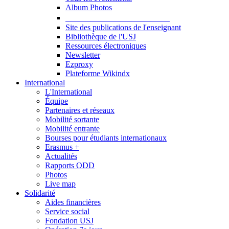
Album Photos
Publications et Ressources
Site des publications de l'enseignant
Bibliothèque de l'USJ
Ressources électroniques
Newsletter
Ezproxy
Plateforme Wikindx
International
L'International
Équipe
Partenaires et réseaux
Mobilité sortante
Mobilité entrante
Bourses pour étudiants internationaux
Erasmus +
Actualités
Rapports ODD
Photos
Live map
Solidarité
Aides financières
Service social
Fondation USJ