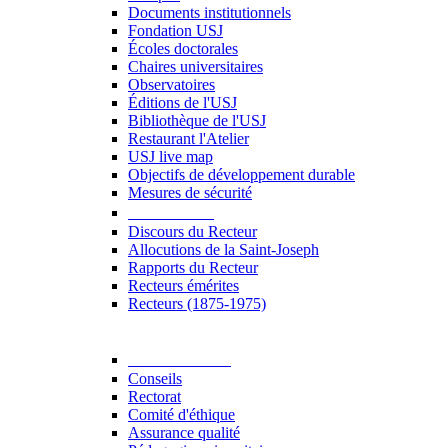
Documents institutionnels
Fondation USJ
Écoles doctorales
Chaires universitaires
Observatoires
Éditions de l'USJ
Bibliothèque de l'USJ
Restaurant l'Atelier
USJ live map
Objectifs de développement durable
Mesures de sécurité
Le Recteur
Discours du Recteur
Allocutions de la Saint-Joseph
Rapports du Recteur
Recteurs émérites
Recteurs (1875-1975)
Gouvernance
Conseils
Rectorat
Comité d'éthique
Assurance qualité