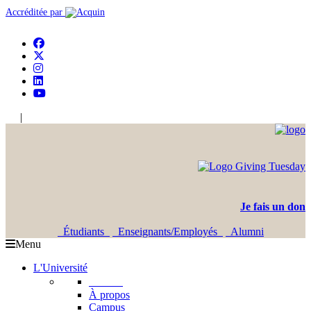
Accréditée par
|
En
Ar
Je fais un don
Étudiants
Enseignants/Employés
Alumni
Menu
L'Université
L'USJ
À propos
Campus