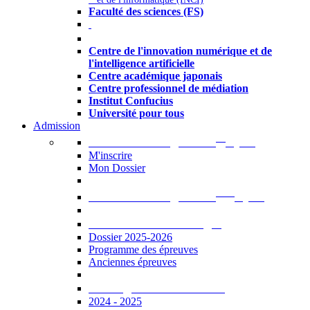
Faculté des sciences (FS)
Autres
Centre de l'innovation numérique et de
l'intelligence artificielle
Centre académique japonais
Centre professionnel de médiation
Institut Confucius
Université pour tous
Admission
er
Admission en ligne au 1
cycle
M'inscrire
Mon Dossier
ème
Admission en ligne au 2
cycle
Documents à télécharger
Dossier 2025-2026
Programme des épreuves
Anciennes épreuves
Catalogue des formations
2024 - 2025