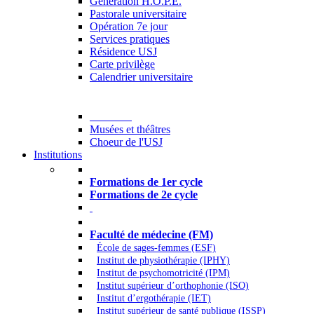
Generation H.O.P.E.
Pastorale universitaire
Opération 7e jour
Services pratiques
Résidence USJ
Carte privilège
Calendrier universitaire
Culture
Musées et théâtres
Choeur de l'USJ
Institutions
Formations à l’USJ
Formations de 1er cycle
Formations de 2e cycle
Médecine et Santé
Faculté de médecine (FM)
École de sages-femmes (ESF)
Institut de physiothérapie (IPHY)
Institut de psychomotricité (IPM)
Institut supérieur d’orthophonie (ISO)
Institut d’ergothérapie (IET)
Institut supérieur de santé publique (ISSP)