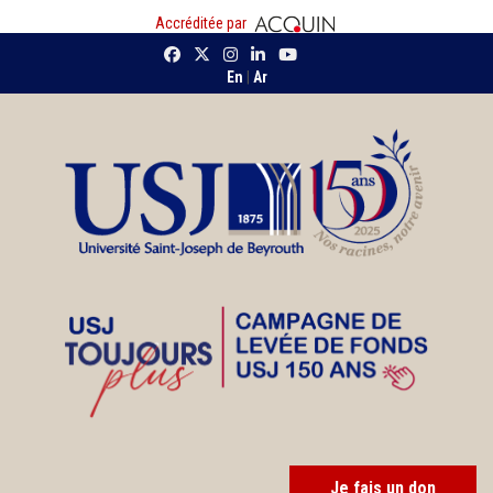
Accréditée par
En
|
Ar
Je fais un don