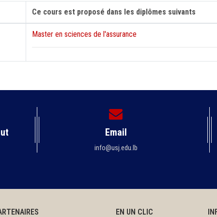
Ce cours est proposé dans les diplômes suivants
Master en sciences de l'assurance
rut
Email
info@usj.edu.lb
ARTENAIRES
EN UN CLIC
IN