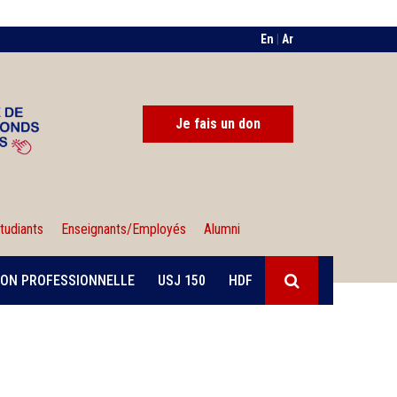
En
|
Ar
Je fais un don
tudiants
Enseignants/Employés
Alumni
ON PROFESSIONNELLE
USJ 150
HDF